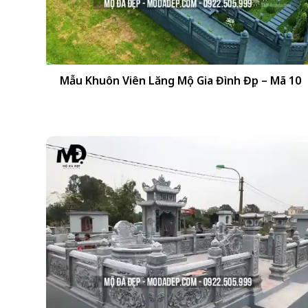
+
Mẫu Khuôn Viên Lăng Mộ Gia Đình Đẹp – Mã 10