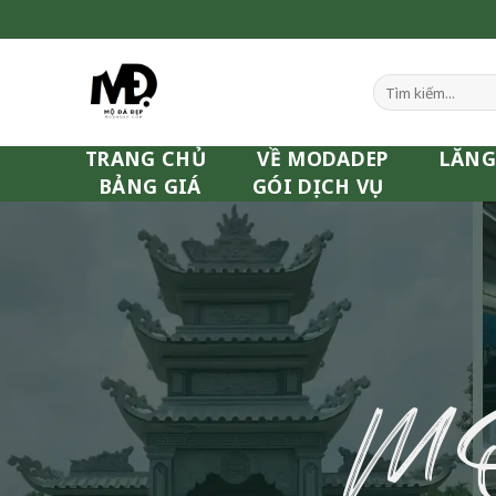
Skip
to
content
Tìm
kiếm:
TRANG CHỦ
VỀ MODADEP
LĂNG
BẢNG GIÁ
GÓI DỊCH VỤ
M