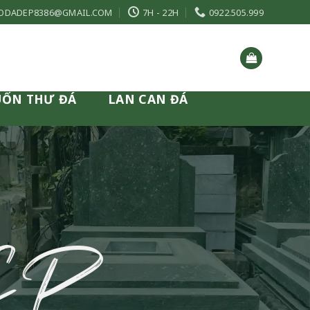
ODADEP8386@GMAIL.COM
7H - 22H
0922.505.999
UỐN THƯ ĐÁ
LAN CAN ĐÁ
ẸP