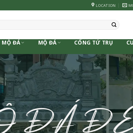
LOCATION
M
 MỘ ĐÁ
MỘ ĐÁ
CỔNG TỨ TRỤ
C
Ộ ĐÁ Đ