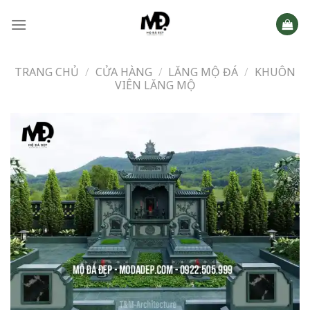
Skip
to
content
TRANG CHỦ
/
CỬA HÀNG
/
LĂNG MỘ ĐÁ
/
KHUÔN
VIÊN LĂNG MỘ