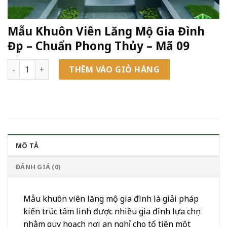
Mẫu Khuôn Viên Lăng Mộ Gia Đình
Đẹp – Chuẩn Phong Thủy – Mã 09
Mẫu Khuôn Viên Lăng Mộ Gia Đình Đẹp – Chuẩn Phong Thủy -
THÊM VÀO GIỎ HÀNG
MÔ TẢ
ĐÁNH GIÁ (0)
Mẫu khuôn viên lăng mộ gia đình là giải pháp
kiến trúc tâm linh được nhiều gia đình lựa chọn
nhằm quy hoạch nơi an nghỉ cho tổ tiên một