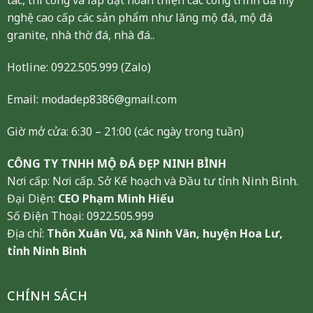
tác, thi công và lắp đặt hoàn thiện các công trình đá mỹ
nghệ cao cấp các sản phẩm như lăng mộ đá, mộ đá
granite, nhà thờ đá, nhà đá..
Hotline:
0922.505.999
(Zalo)
Email: modadep8386@gmail.com
Giờ mở cửa: 6:30 – 21:00 (các ngày trong tuần)
CÔNG TY TNHH MỘ ĐÁ ĐẸP NINH BÌNH
Nơi cấp: Nơi cấp. Sở Kế hoạch và Đầu tư tỉnh Ninh Bình.
Đại Diện:
CEO Phạm Minh Hiếu
Số Điện Thoại: 0922.505.999
Địa chỉ:
Thôn Xuân Vũ, xã Ninh Vân, huyện Hoa Lư,
tỉnh Ninh Bình
CHÍNH SÁCH