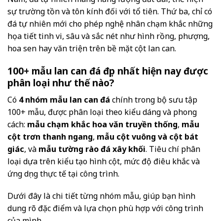
sự trường tồn và tôn kính đối với tổ tiên. Thứ ba, chỉ có
đá tự nhiên mới cho phép nghệ nhân chạm khắc những
họa tiết tinh vi, sâu và sắc nét như hình rồng, phượng,
hoa sen hay văn triện trên bề mặt cột lan can.
100+ mẫu lan can đá đẹp nhất hiện nay được
phân loại như thế nào?
Có
4 nhóm mẫu lan can đá
chính trong bộ sưu tập
100+ mẫu, được phân loại theo kiểu dáng và phong
cách:
mẫu chạm khắc hoa văn truyền thống
,
mẫu
cột trơn thanh ngang
,
mẫu cột vuông và cột bát
giác
, và
mẫu tường rào đá xây khối
. Tiêu chí phân
loại dựa trên kiểu tạo hình cột, mức độ điêu khắc và
ứng dụng thực tế tại công trình.
Dưới đây là chi tiết từng nhóm mẫu, giúp bạn hình
dung rõ đặc điểm và lựa chọn phù hợp với công trình
của mình.