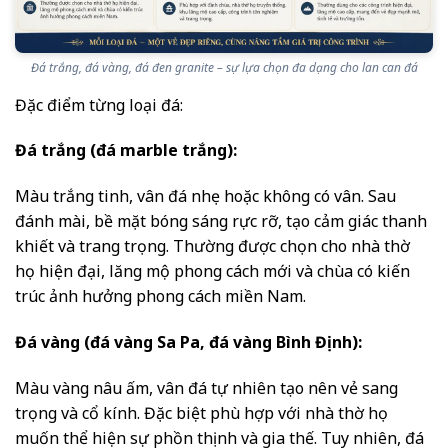
Đá trắng, đá vàng, đá đen granite – sự lựa chọn đa dạng cho lan can đá
Đặc điểm từng loại đá:
Đá trắng (đá marble trắng):
Màu trắng tinh, vân đá nhẹ hoặc không có vân. Sau
đánh mài, bề mặt bóng sáng rực rỡ, tạo cảm giác thanh
khiết và trang trọng. Thường được chọn cho nhà thờ
họ hiện đại, lăng mộ phong cách mới và chùa có kiến
trúc ảnh hưởng phong cách miền Nam.
Đá vàng (đá vàng Sa Pa, đá vàng Bình Định):
Màu vàng nâu ấm, vân đá tự nhiên tạo nên vẻ sang
trọng và cổ kính. Đặc biệt phù hợp với nhà thờ họ
muốn thể hiện sự phồn thịnh và gia thế. Tuy nhiên, đá