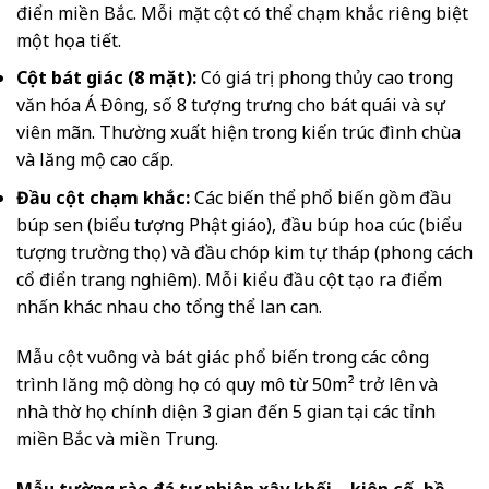
điển miền Bắc. Mỗi mặt cột có thể chạm khắc riêng biệt
một họa tiết.
Cột bát giác (8 mặt):
Có giá trị phong thủy cao trong
văn hóa Á Đông, số 8 tượng trưng cho bát quái và sự
viên mãn. Thường xuất hiện trong kiến trúc đình chùa
và lăng mộ cao cấp.
Đầu cột chạm khắc:
Các biến thể phổ biến gồm đầu
búp sen (biểu tượng Phật giáo), đầu búp hoa cúc (biểu
tượng trường thọ) và đầu chóp kim tự tháp (phong cách
cổ điển trang nghiêm). Mỗi kiểu đầu cột tạo ra điểm
nhấn khác nhau cho tổng thể lan can.
Mẫu cột vuông và bát giác phổ biến trong các công
trình lăng mộ dòng họ có quy mô từ 50m² trở lên và
nhà thờ họ chính diện 3 gian đến 5 gian tại các tỉnh
miền Bắc và miền Trung.
Mẫu tường rào đá tự nhiên xây khối – kiên cố, bề