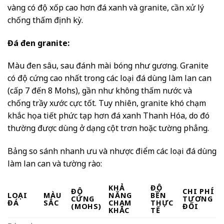
vàng có độ xốp cao hơn đá xanh và granite, cần xử lý
chống thấm định kỳ.
Đá đen granite:
Màu đen sâu, sau đánh mài bóng như gương. Granite
có độ cứng cao nhất trong các loại đá dùng làm lan can
(cấp 7 đến 8 Mohs), gần như không thấm nước và
chống trầy xước cực tốt. Tuy nhiên, granite khó chạm
khắc họa tiết phức tạp hơn đá xanh Thanh Hóa, do đó
thường được dùng ở dạng cột trơn hoặc tường phẳng.
Bảng so sánh nhanh ưu và nhược điểm các loại đá dùng
làm lan can và tường rào:
KHẢ
ĐỘ
ĐỘ
CHI PHÍ
LOẠI
MÀU
NĂNG
BỀN
CỨNG
TƯƠNG
ĐÁ
SẮC
CHẠM
THỰC
(MOHS)
ĐỐI
KHẮC
TẾ