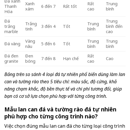
Đá xanh
Xanh
Rất
Trung
Thanh
6 đến 7
Rất tốt
xám
cao
bình
Hóa
Đá
Trung
Trắng
Trung
trắng
3 đến 4
Tốt
bình đến
tinh
bình
marble
cao
Vàng
Trung
Trung
Đá vàng
5 đến 6
Tốt
nâu
bình
bình
Đá đen
Đen
Rất
7 đến 8
Hạn chế
Cao
granite
bóng
cao
Bảng trên so sánh 4 loại đá tự nhiên phổ biến dùng làm lan
can và tường rào theo 5 tiêu chí: màu sắc, độ cứng, khả
năng chạm khắc, độ bền thực tế và chi phí tương đối, giúp
bạn có cơ sở lựa chọn phù hợp với từng công trình.
Mẫu lan can đá và tường rào đá tự nhiên
phù hợp cho từng công trình nào?
Việc chọn đúng mẫu lan can đá cho từng loại công trình