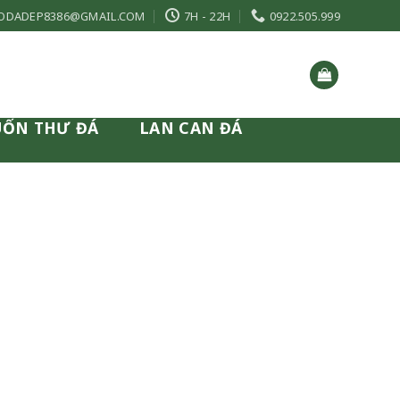
ODADEP8386@GMAIL.COM
7H - 22H
0922.505.999
UỐN THƯ ĐÁ
LAN CAN ĐÁ