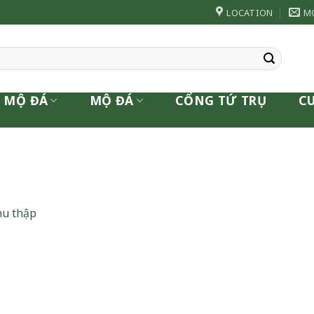
LOCATION
M
 MỘ ĐÁ
MỘ ĐÁ
CỔNG TỨ TRỤ
C
hu thập