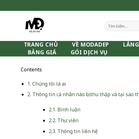
Skip
to
content
Tìm
kiếm:
TRANG CHỦ
VỀ MODADEP
LĂNG
BẢNG GIÁ
GÓI DỊCH VỤ
Contents
1.
Chúng tôi là ai
2.
Thông tin cá nhân nào bị thu thập và tại sao t
2.1.
Bình luận
2.2.
Thư viện
2.3.
Thông tin liên hệ