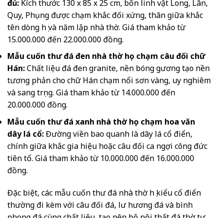
đủ:
Kích thước 130 x 85 x 25 cm, bốn linh vật Long, Lân,
Quy, Phụng được chạm khắc đối xứng, thân giữa khắc
tên dòng họ và năm lập nhà thờ. Giá tham khảo từ
15.000.000 đến 22.000.000 đồng.
Mẫu cuốn thư đá đen nhà thờ họ chạm câu đối chữ
Hán:
Chất liệu đá đen granite, nền bóng gương tạo nền
tương phản cho chữ Hán chạm nổi sơn vàng, uy nghiêm
và sang trọng. Giá tham khảo từ 14.000.000 đến
20.000.000 đồng.
Mẫu cuốn thư đá xanh nhà thờ họ chạm hoa văn
dây lá cổ:
Đường viền bao quanh là dây lá cổ điển,
chính giữa khắc gia hiệu hoặc câu đối ca ngợi công đức
tiên tổ. Giá tham khảo từ 10.000.000 đến 16.000.000
đồng.
Đặc biệt, các mẫu cuốn thư đá nhà thờ họ kiểu cổ điển
thường đi kèm với câu đối đá, lư hương đá và bình
phong đá cùng chất liệu, tạo nên bộ nội thất đá thờ tự