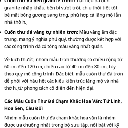
Cuốn thư đá đen granite trơn:
Chất liệu đá đen
granite nhập khẩu, bền bỉ vượt trội, chịu thời tiết tốt,
bề mặt bóng gương sang trọng, phù hợp cả lăng mộ lẫn
nhà thờ họ.
Cuốn thư đá vàng tự nhiên trơn:
Màu vàng ấm đặc
trưng, mang ý nghĩa phú quý, thường được kết hợp với
các công trình đá có tông màu vàng nhất quán.
Về kích thước, nhóm mẫu trơn thường có chiều rộng từ
60 cm đến 120 cm, chiều cao từ 40 cm đến 80 cm, tùy
theo quy mô công trình. Đặc biệt, mẫu cuốn thư đá trơn
dễ phối với hầu hết các kiểu kiến trúc lăng mộ và nhà
thờ họ, từ phong cách cổ điển đến hiện đại.
Các Mẫu Cuốn Thư Đá Chạm Khắc Hoa Văn: Tứ Linh,
Hoa Sen, Câu Đối
Nhóm mẫu cuốn thư đá chạm khắc hoa văn là nhóm
được ưa chuộng nhất trong bộ sưu tập, nổi bật với kỹ