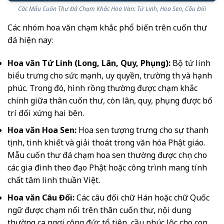
Các Mẫu Cuốn Thư Đá Chạm Khắc Hoa Văn: Tứ Linh, Hoa Sen, Câu Đối
Các nhóm hoa văn chạm khắc phổ biến trên cuốn thư
đá hiện nay:
Hoa văn Tứ Linh (Long, Lân, Quy, Phụng):
Bộ tứ linh
biểu trưng cho sức mạnh, uy quyền, trường thọ và hạnh
phúc. Trong đó, hình rồng thường được chạm khắc
chính giữa thân cuốn thư, còn lân, quy, phụng được bố
trí đối xứng hai bên.
Hoa văn Hoa Sen:
Hoa sen tượng trưng cho sự thanh
tịnh, tinh khiết và giải thoát trong văn hóa Phật giáo.
Mẫu cuốn thư đá chạm hoa sen thường được chọn cho
các gia đình theo đạo Phật hoặc công trình mang tính
chất tâm linh thuần Việt.
Hoa văn Câu Đối:
Các câu đối chữ Hán hoặc chữ Quốc
ngữ được chạm nổi trên thân cuốn thư, nội dung
thường ca ngợi công đức tổ tiên, cầu phúc lộc cho con