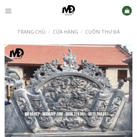
Skip
to
content
TRANG CHỦ
/
CỬA HÀNG
/
CUỐN THƯ ĐÁ