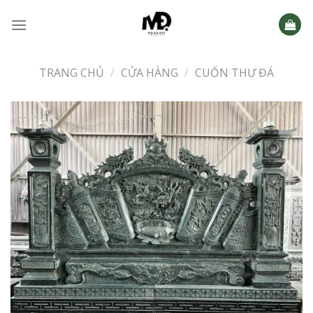
Skip
to
content
TRANG CHỦ
/
CỬA HÀNG
/
CUỐN THƯ ĐÁ