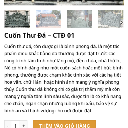
Cuốn Thư Đá – CTĐ 01
Cuốn thư đá, còn được gọi là bình phong đá, là một tác
phẩm điêu khắc bằng đá thường được đặt trước các
công trình tâm linh như lăng mộ, đền chùa, nhà thờ họ.
Nó có hình dáng như một cuốn sách hoặc một bức bình
phong, thường được chạm khắc tinh xảo với các họa tiết
hoa văn, chữ Hán, hoặc hình ảnh mang ý nghĩa phong
thủy. Cuốn thư đá không chỉ có giá trị thẩm mỹ mà còn
mang ý nghĩa tâm linh sâu sắc, được tin là có khả năng
che chắn, ngăn chặn những luồng khí xấu, bảo vệ sự
bình an và thịnh vượng cho nơi được đặt.
Cuốn Thư Đá - CTĐ 01 số lượng
THÊM VÀO GIỎ HÀNG