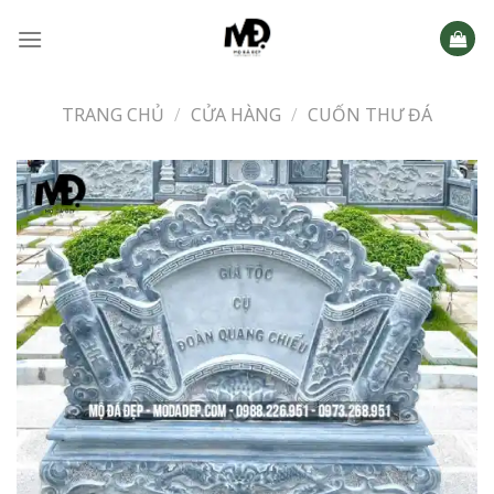
Skip
to
content
TRANG CHỦ
/
CỬA HÀNG
/
CUỐN THƯ ĐÁ