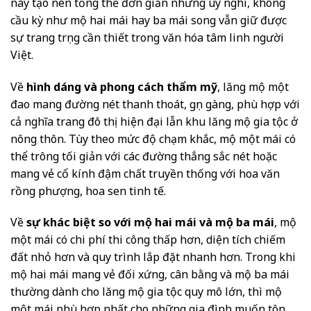
này tạo nên tổng thể đơn giản nhưng uy nghi, không
cầu kỳ như mộ hai mái hay ba mái song vẫn giữ được
sự trang trọng cần thiết trong văn hóa tâm linh người
Việt.
Về
hình dáng và phong cách thẩm mỹ
, lăng mộ một
đao mang đường nét thanh thoát, gọn gàng, phù hợp với
cả nghĩa trang đô thị hiện đại lẫn khu lăng mộ gia tộc ở
nông thôn. Tùy theo mức độ chạm khắc, mộ một mái có
thể trông tối giản với các đường thẳng sắc nét hoặc
mang vẻ cổ kính đậm chất truyền thống với hoa văn
rồng phượng, hoa sen tinh tế.
Về
sự khác biệt so với mộ hai mái và mộ ba mái
, mộ
một mái có chi phí thi công thấp hơn, diện tích chiếm
đất nhỏ hơn và quy trình lắp đặt nhanh hơn. Trong khi
mộ hai mái mang vẻ đối xứng, cân bằng và mộ ba mái
thường dành cho lăng mộ gia tộc quy mô lớn, thì mộ
một mái phù hợp nhất cho những gia đình muốn tôn