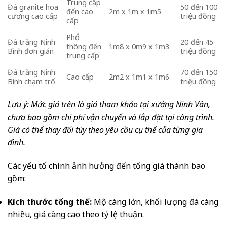
Trung cấp
Đá granite hoa
50 đến 100
đến cao
2m x 1m x 1m5
cương cao cấp
triệu đồng
cấp
Phổ
Đá trắng Ninh
20 đến 45
thông đến
1m8 x 0m9 x 1m3
Bình đơn giản
triệu đồng
trung cấp
Đá trắng Ninh
70 đến 150
Cao cấp
2m2 x 1m1 x 1m6
Bình chạm trổ
triệu đồng
Lưu ý: Mức giá trên là giá tham khảo tại xưởng Ninh Vân,
chưa bao gồm chi phí vận chuyển và lắp đặt tại công trình.
Giá có thể thay đổi tùy theo yêu cầu cụ thể của từng gia
đình.
Các yếu tố chính ảnh hưởng đến tổng giá thành bao
gồm:
Kích thước tổng thể:
Mộ càng lớn, khối lượng đá càng
nhiều, giá càng cao theo tỷ lệ thuận.