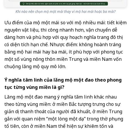
Khi nào nên chọn mộ một mái thay vì mộ hai mái hoặc ba mái?
Ưu điểm của mộ một mái so với mộ nhiều mái: tiết kiệm
nguyên vật liệu, thi công nhanh hơn, vận chuyển dễ
dàng hơn và phù hợp với quy hoạch nghĩa trang đô thị
có diện tích hạn chế. Nhược điểm: không hoành tráng
bằng mộ hai mái hay ba mái, ít phù hợp với phong tục
một số vùng nông thôn miền Trung và miền Nam vốn
chuộng lăng mộ quy mô lớn.
Ý nghĩa tâm linh của lăng mộ một đao theo phong
tục từng vùng miền là gì?
Lăng mộ một đao mang ý nghĩa tâm linh khác nhau
theo từng vùng miền: ở miền Bắc tượng trưng cho sự
giản dị thanh thoát của người đã khuất, ở miền Trung
gắn với quan niệm “một lòng một dạ” trong thờ phụng
tổ tiên, còn ở miền Nam thể hiện sự khiêm tốn và