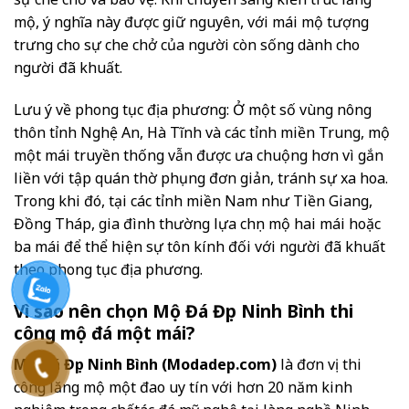
mộ, ý nghĩa này được giữ nguyên, với mái mộ tượng
trưng cho sự che chở của người còn sống dành cho
người đã khuất.
Lưu ý về phong tục địa phương: Ở một số vùng nông
thôn tỉnh Nghệ An, Hà Tĩnh và các tỉnh miền Trung, mộ
một mái truyền thống vẫn được ưa chuộng hơn vì gắn
liền với tập quán thờ phụng đơn giản, tránh sự xa hoa.
Trong khi đó, tại các tỉnh miền Nam như Tiền Giang,
Đồng Tháp, gia đình thường lựa chọn mộ hai mái hoặc
ba mái để thể hiện sự tôn kính đối với người đã khuất
theo phong tục địa phương.
Vì sao nên chọn Mộ Đá Đẹp Ninh Bình thi
công mộ đá một mái?
Mộ Đá Đẹp Ninh Bình (Modadep.com)
là đơn vị thi
công lăng mộ một đao uy tín với hơn 20 năm kinh