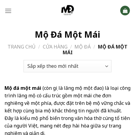
Skip
to
content
Mộ Đá Một Mái
TRANG CHỦ
/
CỬA HÀNG
/
MỘ ĐÁ
/
MỘ ĐÁ MỘT
MÁI
Mộ đá một mái
(còn gọi là lăng mộ một đao) là loại công
trình lăng mộ có cấu trúc gồm một mái che đơn
nghiêng về một phía, được đặt trên bệ mộ vững chắc và
kết hợp cùng bia mộ khắc thông tin người đã khuất.
Đây là kiểu mộ phổ biến trong văn hóa thờ cúng tổ tiên
của người Việt, mang nét đẹp hài hòa giữa sự trang
nghiêm và giản dị.