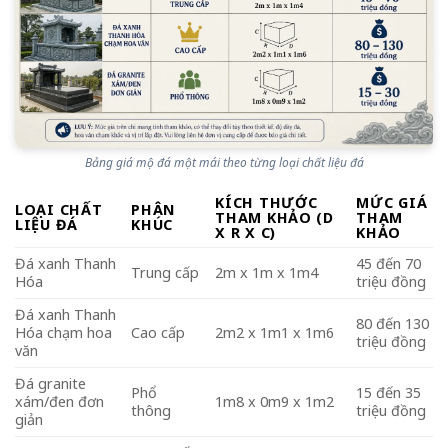
Bảng giá mộ đá một mái theo từng loại chất liệu đá
KÍCH THƯỚC
MỨC GIÁ
LOẠI CHẤT
PHÂN
THAM KHẢO (D
THAM
LIỆU ĐÁ
KHÚC
X R X C)
KHẢO
Đá xanh Thanh
45 đến 70
Trung cấp
2m x 1m x 1m4
Hóa
triệu đồng
Đá xanh Thanh
80 đến 130
Hóa chạm hoa
Cao cấp
2m2 x 1m1 x 1m6
triệu đồng
văn
Đá granite
Phổ
15 đến 35
xám/đen đơn
1m8 x 0m9 x 1m2
thông
triệu đồng
giản