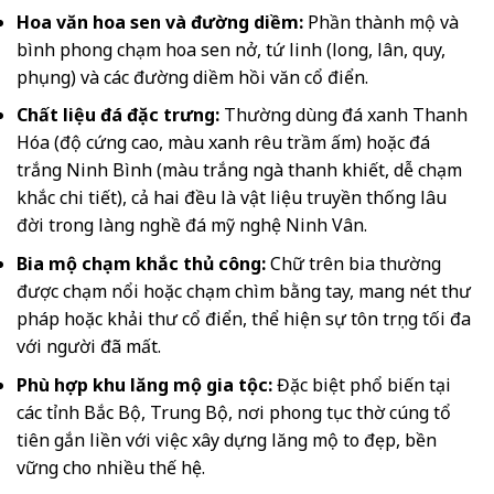
Hoa văn hoa sen và đường diềm:
Phần thành mộ và
bình phong chạm hoa sen nở, tứ linh (long, lân, quy,
phụng) và các đường diềm hồi văn cổ điển.
Chất liệu đá đặc trưng:
Thường dùng đá xanh Thanh
Hóa (độ cứng cao, màu xanh rêu trầm ấm) hoặc đá
trắng Ninh Bình (màu trắng ngà thanh khiết, dễ chạm
khắc chi tiết), cả hai đều là vật liệu truyền thống lâu
đời trong làng nghề đá mỹ nghệ Ninh Vân.
Bia mộ chạm khắc thủ công:
Chữ trên bia thường
được chạm nổi hoặc chạm chìm bằng tay, mang nét thư
pháp hoặc khải thư cổ điển, thể hiện sự tôn trọng tối đa
với người đã mất.
Phù hợp khu lăng mộ gia tộc:
Đặc biệt phổ biến tại
các tỉnh Bắc Bộ, Trung Bộ, nơi phong tục thờ cúng tổ
tiên gắn liền với việc xây dựng lăng mộ to đẹp, bền
vững cho nhiều thế hệ.