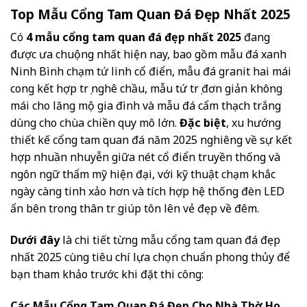
Top Mẫu Cổng Tam Quan Đá Đẹp Nhất 2025
Có
4 mẫu cổng tam quan đá đẹp nhất 2025
đang
được ưa chuộng nhất hiện nay, bao gồm mẫu đá xanh
Ninh Bình chạm tứ linh cổ điển, mẫu đá granit hai mái
cong kết hợp trụ nghê chầu, mẫu tứ trụ đơn giản không
mái cho lăng mộ gia đình và mẫu đá cẩm thạch trắng
dùng cho chùa chiền quy mô lớn.
Đặc biệt
, xu hướng
thiết kế cổng tam quan đá năm 2025 nghiêng về sự kết
hợp nhuần nhuyễn giữa nét cổ điển truyền thống và
ngôn ngữ thẩm mỹ hiện đại, với kỹ thuật chạm khắc
ngày càng tinh xảo hơn và tích hợp hệ thống đèn LED
ẩn bên trong thân trụ giúp tôn lên vẻ đẹp về đêm.
Dưới đây
là chi tiết từng mẫu cổng tam quan đá đẹp
nhất 2025 cùng tiêu chí lựa chọn chuẩn phong thủy để
bạn tham khảo trước khi đặt thi công:
Các Mẫu Cổng Tam Quan Đá Đẹp Cho Nhà Thờ Họ