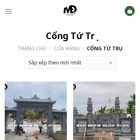
Skip
to
content
Cổng Tứ Trụ
TRANG CHỦ
/
CỬA HÀNG
/
CỔNG TỨ TRỤ