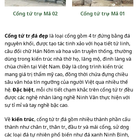
Cổng tứ trụ – Mã 02
Cổng tứ trụ – Mã 01
Cổng tứ trụ đá đẹp
là loại cổng gồm 4 trụ đứng bằng đá
nguyên khối, được tạo tác tinh xảo với họa tiết tứ linh,
câu đối chữ Hán Nôm và hoa văn truyền thống, thường
dùng trong kiến trúc nhà thờ họ, lăng mộ, đình làng và
chùa chiền tại Việt Nam. Đây là công trình kiến trúc
mang giá trị thẩm mỹ cao, đồng thời chứa đựng chiều
sâu văn hóa tín ngưỡng của người Việt qua nhiều thế
hệ.
Đặc biệt
, mỗi chi tiết chạm khắc trên cổng tứ trụ đều
được các nghệ nhân làng nghề Ninh Vân thực hiện với
sự tỉ mỉ và tay nghề bậc cao.
Về
kiến trúc
, cổng tứ trụ đá gồm nhiều thành phần cấu
thành như chân trụ, thân trụ, đầu trụ và mái cổng, sử dụng
các loại đá tự nhiên phổ biến như đá xanh Ninh Bình,