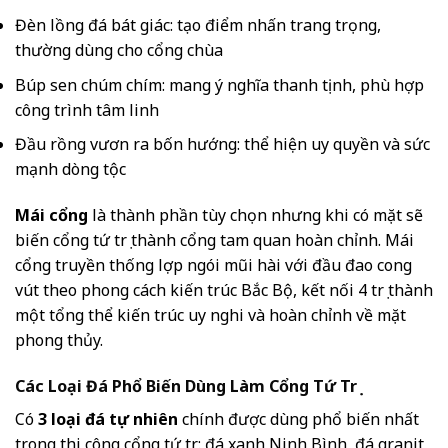
Đèn lồng đá bát giác: tạo điểm nhấn trang trọng,
thường dùng cho cổng chùa
Búp sen chúm chím: mang ý nghĩa thanh tịnh, phù hợp
công trình tâm linh
Đầu rồng vươn ra bốn hướng: thể hiện uy quyền và sức
mạnh dòng tộc
Mái cổng
là thành phần tùy chọn nhưng khi có mặt sẽ
biến cổng tứ trụ thành cổng tam quan hoàn chỉnh. Mái
cổng truyền thống lợp ngói mũi hài với đầu đao cong
vút theo phong cách kiến trúc Bắc Bộ, kết nối 4 trụ thành
một tổng thể kiến trúc uy nghi và hoàn chỉnh về mặt
phong thủy.
Các Loại Đá Phổ Biến Dùng Làm Cổng Tứ Trụ
Có
3 loại đá tự nhiên
chính được dùng phổ biến nhất
trong thi công cổng tứ trụ: đá xanh Ninh Bình, đá granit