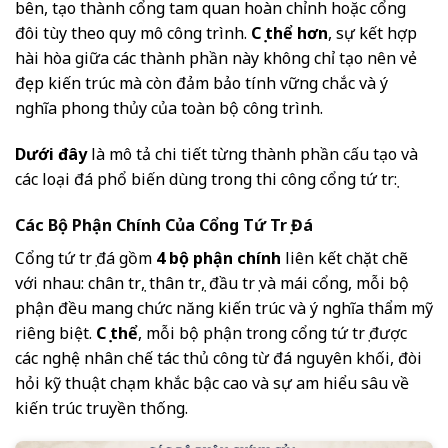
bên, tạo thành cổng tam quan hoàn chỉnh hoặc cổng
đôi tùy theo quy mô công trình.
Cụ thể hơn
, sự kết hợp
hài hòa giữa các thành phần này không chỉ tạo nên vẻ
đẹp kiến trúc mà còn đảm bảo tính vững chắc và ý
nghĩa phong thủy của toàn bộ công trình.
Dưới đây
là mô tả chi tiết từng thành phần cấu tạo và
các loại đá phổ biến dùng trong thi công cổng tứ trụ:
Các Bộ Phận Chính Của Cổng Tứ Trụ Đá
Cổng tứ trụ đá gồm
4 bộ phận chính
liên kết chặt chẽ
với nhau: chân trụ, thân trụ, đầu trụ và mái cổng, mỗi bộ
phận đều mang chức năng kiến trúc và ý nghĩa thẩm mỹ
riêng biệt.
Cụ thể
, mỗi bộ phận trong cổng tứ trụ được
các nghệ nhân chế tác thủ công từ đá nguyên khối, đòi
hỏi kỹ thuật chạm khắc bậc cao và sự am hiểu sâu về
kiến trúc truyền thống.