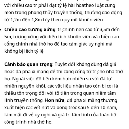
với chiều cao trụ phải đạt tỷ lệ hài hòatheo luật cung
môn trong phong thủy truyền thống, thường dao động
từ 1,2m đến 1,8m tùy theo quy mô khuôn viên
Chiều cao tương xứng
: trụ chính nên cao từ 3,5m đến
5m, tương xứng với diện tích khuôn viên và chiều cao
cổng chính nhà thờ họ để tạo cảm giác uy nghi mà
không bị lệch tỷ lệ
Cảnh báo quan trọng
: Tuyệt đối không dùng đá giả
hoặc đá pha xi măng để thi công cổng tứ trụ cho nhà thờ
họ. Ngoài việc độ bền kém hơn nhiều so với đá tự
nhiên nguyên khối, các vật liệu nhân tạo còn bị coi là
thiếu tôn trọng đối với tổ tiên trong quan niệm tâm
linh truyền thống.
Hơn nữa
, đá pha xi măng thường
xuất hiện các vết nứt và bong tróc sau 5 đến 10 năm,
làm mất đi vẻ uy nghi và giá trị tâm linh của toàn bộ
công trình nhà thờ họ.