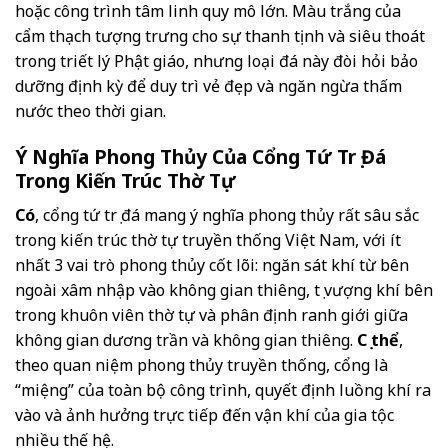
hoặc công trình tâm linh quy mô lớn. Màu trắng của
cẩm thạch tượng trưng cho sự thanh tịnh và siêu thoát
trong triết lý Phật giáo, nhưng loại đá này đòi hỏi bảo
dưỡng định kỳ để duy trì vẻ đẹp và ngăn ngừa thấm
nước theo thời gian.
Ý Nghĩa Phong Thủy Của Cổng Tứ Trụ Đá
Trong Kiến Trúc Thờ Tự
Có
, cổng tứ trụ đá mang ý nghĩa phong thủy rất sâu sắc
trong kiến trúc thờ tự truyền thống Việt Nam, với ít
nhất 3 vai trò phong thủy cốt lõi: ngăn sát khí từ bên
ngoài xâm nhập vào không gian thiêng, tụ vượng khí bên
trong khuôn viên thờ tự và phân định ranh giới giữa
không gian dương trần và không gian thiêng.
Cụ thể
,
theo quan niệm phong thủy truyền thống, cổng là
“miệng” của toàn bộ công trình, quyết định luồng khí ra
vào và ảnh hưởng trực tiếp đến vận khí của gia tộc
nhiều thế hệ.