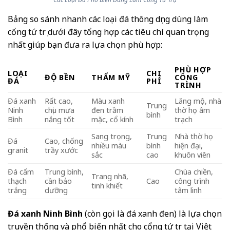
Bảng so sánh nhanh các loại đá thông dụng dùng làm
cổng tứ trụ dưới đây tổng hợp các tiêu chí quan trọng
nhất giúp bạn đưa ra lựa chọn phù hợp:
PHÙ HỢP
LOẠI
CHI
ĐỘ BỀN
THẨM MỸ
CÔNG
ĐÁ
PHÍ
TRÌNH
Đá xanh
Rất cao,
Màu xanh
Lăng mộ, nhà
Trung
Ninh
chịu mưa
đen trầm
thờ họ âm
bình
Bình
nắng tốt
mặc, cổ kính
trạch
Sang trọng,
Trung
Nhà thờ họ
Đá
Cao, chống
nhiều màu
bình
hiện đại,
granit
trầy xước
sắc
cao
khuôn viên
Đá cẩm
Trung bình,
Chùa chiền,
Trang nhã,
thạch
cần bảo
Cao
công trình
tinh khiết
trắng
dưỡng
tâm linh
Đá xanh Ninh Bình
(còn gọi là đá xanh đen) là lựa chọn
truyền thống và phổ biến nhất cho cổng tứ trụ tại Việt