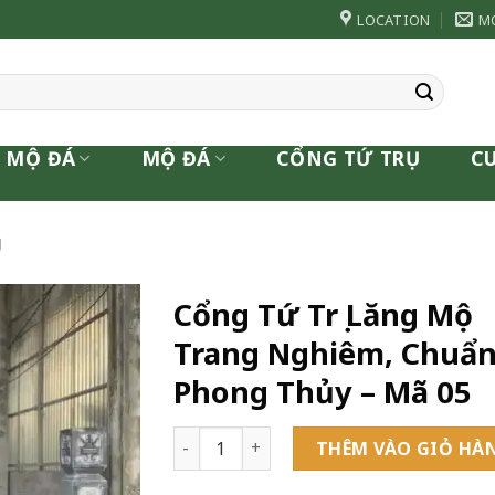
LOCATION
M
 MỘ ĐÁ
MỘ ĐÁ
CỔNG TỨ TRỤ
C
Ụ
Cổng Tứ Trụ Lăng Mộ
Trang Nghiêm, Chuẩ
Phong Thủy – Mã 05
Cổng Tứ Trụ Lăng Mộ Trang Nghiêm, Chu
THÊM VÀO GIỎ HÀ