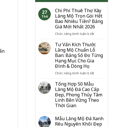
Chi Phí Thuê Thợ Xây
27
Lăng Mộ Trọn Gói Hết
Th6
Bao Nhiêu Tiền? Bảng
Giá Mới Nhất 2026
ở
Chức năng bình luận bị tắt
Chi
Phí
Tư Vấn Kích Thước
Thuê
Lăng Mộ Chuẩn Lỗ
uẩn
Thợ
Ban: Bảng Số Đo Từng
Xây
Hạng Mục Cho Gia
Lăng
Đình & Dòng Họ
Mộ
Trọn
ở
Chức năng bình luận bị tắt
Gói
Tư
Hết
Vấn
Tổng Hợp 50 Mẫu
Bao
Kích
Lăng Mộ Đá Cao Cấp
Nhiêu
Thước
Đẹp, Phong Thủy Tâm
Tiền?
Lăng
Linh Bền Vững Theo
Bảng
Mộ
Thời Gian
Giá
Chuẩn
Mới
Lỗ
Nhất
Ban:
Mẫu Lăng Mộ Đá Xanh
2026
Bảng
Rêu Nguyên Khối Đẹp
Số