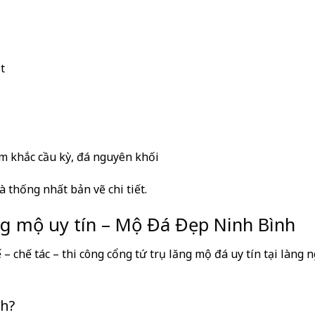
t
ạm khắc cầu kỳ, đá nguyên khối
à thống nhất bản vẽ chi tiết.
ăng mộ uy tín – Mộ Đá Đẹp Ninh Bình
ế – chế tác – thi công cổng tứ trụ lăng mộ đá uy tín tại làng 
nh?