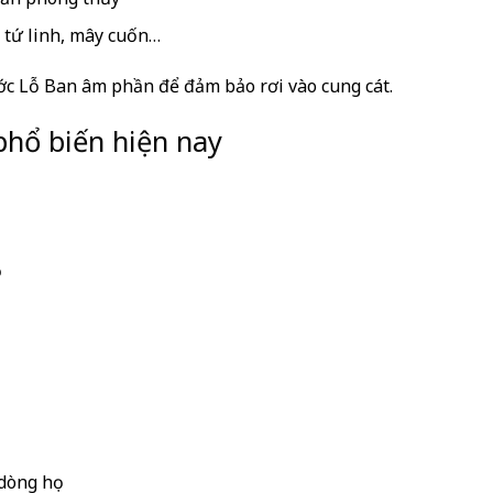
 tứ linh, mây cuốn…
ớc Lỗ Ban âm phần để đảm bảo rơi vào cung cát.
phổ biến hiện nay
ỏ
 dòng họ