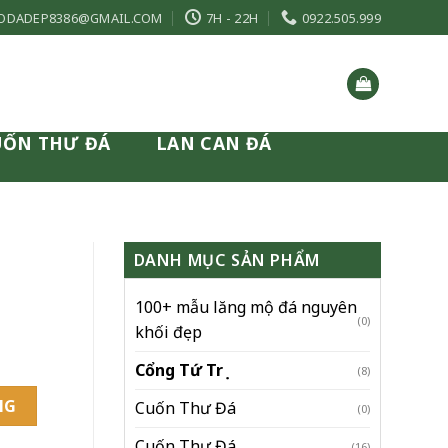
ODADEP8386@GMAIL.COM
7H - 22H
0922.505.999
UỐN THƯ ĐÁ
LAN CAN ĐÁ
DANH MỤC SẢN PHẨM
100+ mẫu lăng mộ đá nguyên
n
(0)
khối đẹp
Cổng Tứ Trụ
(8)
ẩn Phong Thủy - Mã 05 số lượng
NG
Cuốn Thư Đá
(0)
Cuốn Thư Đá
(16)