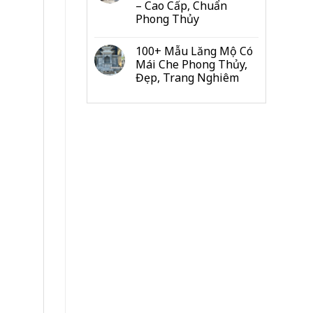
– Cao Cấp, Chuẩn
Đo
Phong Thủy
Từng
Hạng
Mục
100+ Mẫu Lăng Mộ Có
Cho
Mái Che Phong Thủy,
Gia
Đẹp, Trang Nghiêm
Đình
&
Dòng
Họ