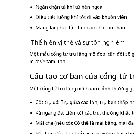
Ngăn chặn tà khí từ bên ngoài
Điều tiết luồng khí tốt đi vào khuôn viên
Mang lại phúc lộc, bình an cho con cháu
Thể hiện vị thế và sự tôn nghiêm
Một mẫu cổng tứ trụ lăng mộ đẹp, cân đối sẽ g
mực về tâm linh.
Cấu tạo cơ bản của cổng tứ t
Một cổng tứ trụ lăng mộ hoàn chỉnh thường g
Cột trụ đá: Trụ giữa cao lớn, trụ bên thấp 
Xà ngang đá: Liên kết các trụ, thường khắc
Mái che (nếu có): Có thể là mái bằng, mái 
Bậc tam cấp: Tạo thế cao ráo, vững chãi, c