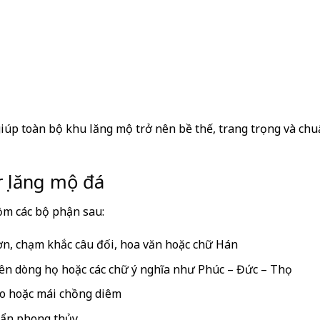
iúp toàn bộ khu lăng mộ trở nên bề thế, trang trọng và ch
rụ lăng mộ đá
ồm các bộ phận sau:
hơn, chạm khắc câu đối, hoa văn hoặc chữ Hán
 tên dòng họ hoặc các chữ ý nghĩa như Phúc – Đức – Thọ
đao hoặc mái chồng diêm
huẩn phong thủy