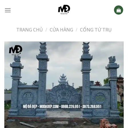
Skip
to
content
TRANG CHỦ
/
CỬA HÀNG
/
CỔNG TỨ TRỤ