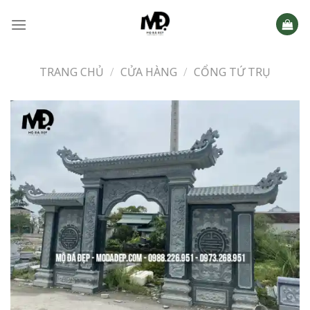
Skip
to
content
TRANG CHỦ
/
CỬA HÀNG
/
CỔNG TỨ TRỤ