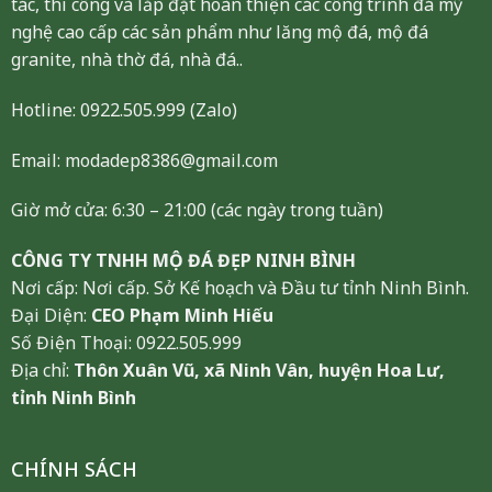
tác, thi công và lắp đặt hoàn thiện các công trình đá mỹ
nghệ cao cấp các sản phẩm như lăng mộ đá, mộ đá
granite, nhà thờ đá, nhà đá..
Hotline:
0922.505.999
(Zalo)
Email: modadep8386@gmail.com
Giờ mở cửa: 6:30 – 21:00 (các ngày trong tuần)
CÔNG TY TNHH MỘ ĐÁ ĐẸP NINH BÌNH
Nơi cấp: Nơi cấp. Sở Kế hoạch và Đầu tư tỉnh Ninh Bình.
Đại Diện:
CEO Phạm Minh Hiếu
Số Điện Thoại: 0922.505.999
Địa chỉ:
Thôn Xuân Vũ, xã Ninh Vân, huyện Hoa Lư,
tỉnh Ninh Bình
CHÍNH SÁCH