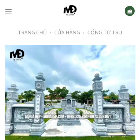
Skip
to
content
TRANG CHỦ
/
CỬA HÀNG
/
CỔNG TỨ TRỤ