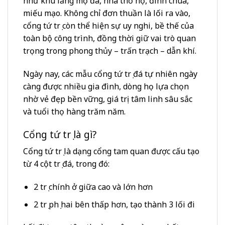
như khu lăng mộ đá, nhà thờ họ, đình chùa,
miếu mạo. Không chỉ đơn thuần là lối ra vào,
cổng tứ trụ còn thể hiện sự uy nghi, bề thế của
toàn bộ công trình, đồng thời giữ vai trò quan
trọng trong phong thủy – trấn trạch – dẫn khí.
Ngày nay, các mẫu cổng tứ trụ đá tự nhiên ngày
càng được nhiều gia đình, dòng họ lựa chọn
nhờ vẻ đẹp bền vững, giá trị tâm linh sâu sắc
và tuổi thọ hàng trăm năm.
Cổng tứ trụ là gì?
Cổng tứ trụ là dạng cổng tam quan được cấu tạo
từ 4 cột trụ đá, trong đó:
2 trụ chính ở giữa cao và lớn hơn
2 trụ phụ hai bên thấp hơn, tạo thành 3 lối đi