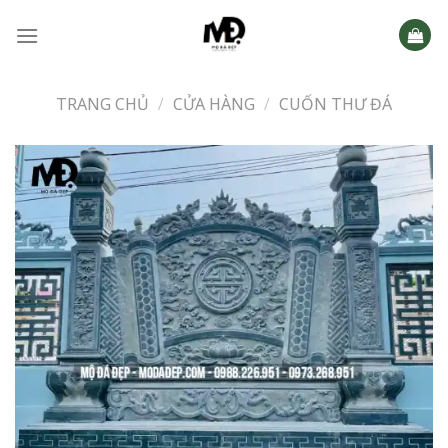
Skip
to
content
TRANG CHỦ
/
CỬA HÀNG
/
CUỐN THƯ ĐÁ