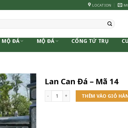
LOCATION
M
 MỘ ĐÁ
MỘ ĐÁ
CỔNG TỨ TRỤ
C
Lan Can Đá – Mã 14
Lan Can Đá - Mã 14 số lượng
THÊM VÀO GIỎ HÀ