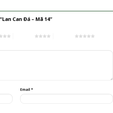
 “Lan Can Đá – Mã 14”
4 trên 5 sao
5 trên 5 sao
Email
*