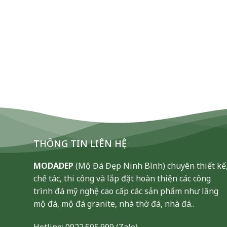
THÔNG TIN LIÊN HỆ
MODADEP
(Mộ Đá Đẹp Ninh Bình) chuyên thiết kế
chế tác, thi công và lắp đặt hoàn thiện các công
trình đá mỹ nghệ cao cấp các sản phẩm như lăng
mộ đá, mộ đá granite, nhà thờ đá, nhà đá..
Hotline:
0922.505.999
(Zalo)