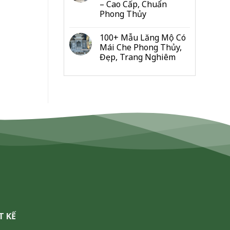
– Cao Cấp, Chuẩn
Đo
Phong Thủy
Từng
Hạng
Mục
100+ Mẫu Lăng Mộ Có
Cho
Mái Che Phong Thủy,
Gia
Đẹp, Trang Nghiêm
Đình
&
Dòng
Họ
T KẾ