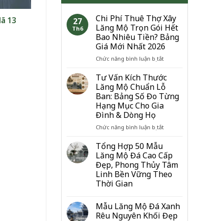
Chi Phí Thuê Thợ Xây
ã 13
27
Lăng Mộ Trọn Gói Hết
Th6
Bao Nhiêu Tiền? Bảng
Giá Mới Nhất 2026
ở
Chức năng bình luận bị tắt
Chi
Phí
Tư Vấn Kích Thước
Thuê
Lăng Mộ Chuẩn Lỗ
Thợ
Ban: Bảng Số Đo Từng
Xây
Hạng Mục Cho Gia
Lăng
Đình & Dòng Họ
Mộ
Trọn
ở
Chức năng bình luận bị tắt
Gói
Tư
Hết
Vấn
Tổng Hợp 50 Mẫu
Bao
Kích
Lăng Mộ Đá Cao Cấp
Nhiêu
Thước
Đẹp, Phong Thủy Tâm
Tiền?
Lăng
Linh Bền Vững Theo
Bảng
Mộ
Thời Gian
Giá
Chuẩn
Mới
Lỗ
Nhất
Ban:
Mẫu Lăng Mộ Đá Xanh
2026
Bảng
Rêu Nguyên Khối Đẹp
Số