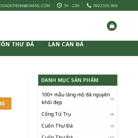
ODADEP8386@GMAIL.COM
7H - 22H
0922.505.999
UỐN THƯ ĐÁ
LAN CAN ĐÁ
DANH MỤC SẢN PHẨM
100+ mẫu lăng mộ đá nguyên
(0)
khối đẹp
NG
Cổng Tứ Trụ
(8)
Cuốn Thư Đá
(0)
Cuốn Thư Đá
(16)