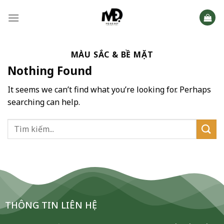
Skip
to
content
MÀU SẮC & BỀ MẶT
Nothing Found
It seems we can’t find what you’re looking for. Perhaps
searching can help.
THÔNG TIN LIÊN HỆ