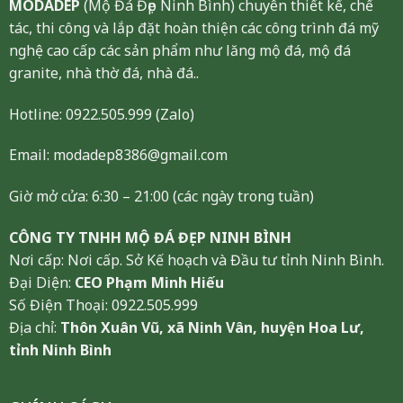
MODADEP
(Mộ Đá Đẹp Ninh Bình) chuyên thiết kế, chế
tác, thi công và lắp đặt hoàn thiện các công trình đá mỹ
nghệ cao cấp các sản phẩm như lăng mộ đá, mộ đá
granite, nhà thờ đá, nhà đá..
Hotline:
0922.505.999
(Zalo)
Email: modadep8386@gmail.com
Giờ mở cửa: 6:30 – 21:00 (các ngày trong tuần)
CÔNG TY TNHH MỘ ĐÁ ĐẸP NINH BÌNH
Nơi cấp: Nơi cấp. Sở Kế hoạch và Đầu tư tỉnh Ninh Bình.
Đại Diện:
CEO Phạm Minh Hiếu
Số Điện Thoại: 0922.505.999
Địa chỉ:
Thôn Xuân Vũ, xã Ninh Vân, huyện Hoa Lư,
tỉnh Ninh Bình