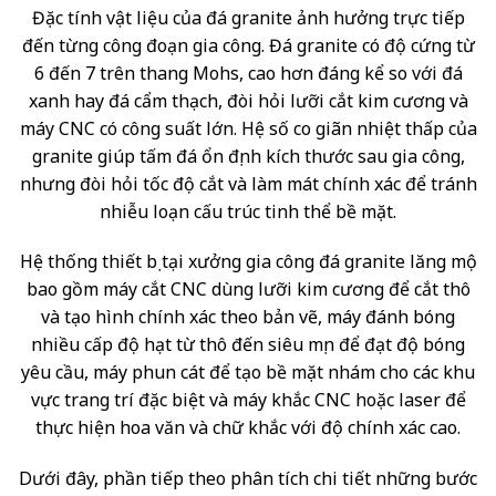
Đặc tính vật liệu của đá granite ảnh hưởng trực tiếp
đến từng công đoạn gia công. Đá granite có độ cứng từ
6 đến 7 trên thang Mohs, cao hơn đáng kể so với đá
xanh hay đá cẩm thạch, đòi hỏi lưỡi cắt kim cương và
máy CNC có công suất lớn. Hệ số co giãn nhiệt thấp của
granite giúp tấm đá ổn định kích thước sau gia công,
nhưng đòi hỏi tốc độ cắt và làm mát chính xác để tránh
nhiễu loạn cấu trúc tinh thể bề mặt.
Hệ thống thiết bị tại xưởng gia công đá granite lăng mộ
bao gồm máy cắt CNC dùng lưỡi kim cương để cắt thô
và tạo hình chính xác theo bản vẽ, máy đánh bóng
nhiều cấp độ hạt từ thô đến siêu mịn để đạt độ bóng
yêu cầu, máy phun cát để tạo bề mặt nhám cho các khu
vực trang trí đặc biệt và máy khắc CNC hoặc laser để
thực hiện hoa văn và chữ khắc với độ chính xác cao.
Dưới đây, phần tiếp theo phân tích chi tiết những bước