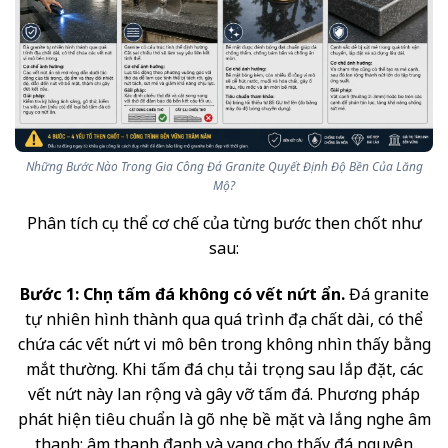
Những Bước Nào Trong Gia Công Đá Granite Quyết Định Độ Bền Của Lăng
Mộ?
Phân tích cụ thể cơ chế của từng bước then chốt như
sau:
Bước 1: Chọn tấm đá không có vết nứt ẩn.
Đá granite
tự nhiên hình thành qua quá trình địa chất dài, có thể
chứa các vết nứt vi mô bên trong không nhìn thấy bằng
mắt thường. Khi tấm đá chịu tải trọng sau lắp đặt, các
vết nứt này lan rộng và gây vỡ tấm đá. Phương pháp
phát hiện tiêu chuẩn là gõ nhẹ bề mặt và lắng nghe âm
thanh: âm thanh đanh và vang cho thấy đá nguyên