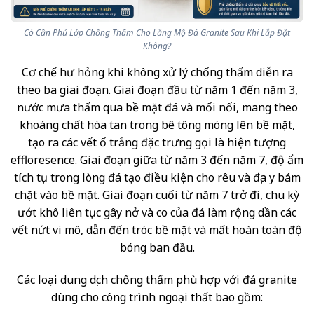
Có Cần Phủ Lớp Chống Thấm Cho Lăng Mộ Đá Granite Sau Khi Lắp Đặt
Không?
Cơ chế hư hỏng khi không xử lý chống thấm diễn ra
theo ba giai đoạn. Giai đoạn đầu từ năm 1 đến năm 3,
nước mưa thấm qua bề mặt đá và mối nối, mang theo
khoáng chất hòa tan trong bê tông móng lên bề mặt,
tạo ra các vết ố trắng đặc trưng gọi là hiện tượng
effloresence. Giai đoạn giữa từ năm 3 đến năm 7, độ ẩm
tích tụ trong lòng đá tạo điều kiện cho rêu và địa y bám
chặt vào bề mặt. Giai đoạn cuối từ năm 7 trở đi, chu kỳ
ướt khô liên tục gây nở và co của đá làm rộng dần các
vết nứt vi mô, dẫn đến tróc bề mặt và mất hoàn toàn độ
bóng ban đầu.
Các loại dung dịch chống thấm phù hợp với đá granite
dùng cho công trình ngoại thất bao gồm: