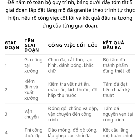
Để nắm rõ toàn bộ quy trình, bảng dưới đây tóm tắt 5
giai đoạn lắp đặt lăng mộ đá granite theo trình tự thực
hiện, nêu rõ công việc cốt lõi và kết quả đầu ra tương
ứng của từng giai đoạn:
TÊN
GIAI
KẾT QUẢ
GIAI
CÔNG VIỆC CỐT LÕI
ĐOẠN
ĐẦU RA
ĐOẠN
Gia công
Chọn đá, cắt thô, tạo
Bộ tấm đá
1
tại
hình, đánh bóng, khắc
thành phẩm
xưởng
chữ
đúng thiết kế
Kiểm
Kiểm tra vết nứt ẩn,
Tấm đá đạt
định và
2
màu sắc, kích thước, độ
tiêu chuẩn kỹ
xuất
hấp thụ nước
thuật
xưởng
Đóng gói chống va đập,
Tấm đá
Vận
3
vận chuyển đến công
nguyên vẹn tại
chuyển
trình
công trình
Thi công
Đào móng, đổ bê tông,
Kết cấu lăng
4
thực địa
lắp ghép các khối đá
mộ hoàn chỉnh