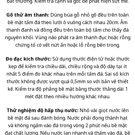
bất thường. Kiểm tra cạnh và góc để phát hiện sứt mẻ.
Gõ thử âm thanh:
Dùng búa gỗ nhỏ gõ đều trên toàn
bề mặt tấm đá theo lưới ô vuông cách nhau 20cm. Âm
thanh đanh và đồng đều trên toàn bộ tấm cho thấy đá
nguyên khối. Vùng nào phát ra âm thanh đục hoặc rỗng
chứng tỏ có vết nứt ẩn hoặc lỗ rỗng bên trong.
Đo đạc kích thước:
Sử dụng thước điện tử hoặc thước
kẹp để kiểm tra chiều dài, chiều rộng và độ dày tại ít
nhất 5 điểm đo khác nhau trên mỗi tấm đá. Sai số kích
thước không được vượt quá 0,5mm so với bản vẽ thiết
kế. Kiểm tra độ phẳng bề mặt bằng thước thẳng dài 1
mét đặt theo nhiều hướng khác nhau.
Thử nghiệm độ hấp thụ nước:
Nhỏ vài giọt nước lên
bề mặt đá sau đánh bóng. Nước phải đọng thành hạt
và không ngấm vào đá trong vòng 2 phút nếu bề mặt
đạt chất lượng. Nếu nước lan nhanh và thấm vào đá, bề