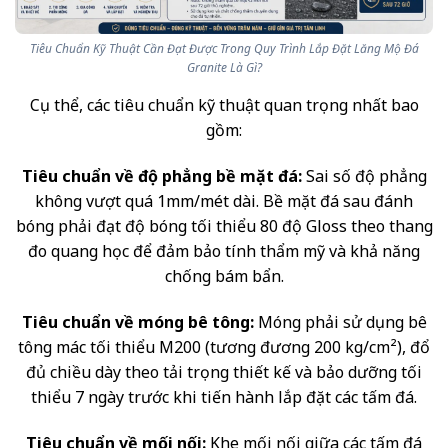
Tiêu Chuẩn Kỹ Thuật Cần Đạt Được Trong Quy Trình Lắp Đặt Lăng Mộ Đá
Granite Là Gì?
Cụ thể, các tiêu chuẩn kỹ thuật quan trọng nhất bao
gồm:
Tiêu chuẩn về độ phẳng bề mặt đá:
Sai số độ phẳng
không vượt quá 1mm/mét dài. Bề mặt đá sau đánh
bóng phải đạt độ bóng tối thiểu 80 độ Gloss theo thang
đo quang học để đảm bảo tính thẩm mỹ và khả năng
chống bám bẩn.
Tiêu chuẩn về móng bê tông:
Móng phải sử dụng bê
tông mác tối thiểu M200 (tương đương 200 kg/cm²), đổ
đủ chiều dày theo tải trọng thiết kế và bảo dưỡng tối
thiểu 7 ngày trước khi tiến hành lắp đặt các tấm đá.
Tiêu chuẩn về mối nối:
Khe mối nối giữa các tấm đá