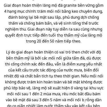
Giai đoạn hoàn thiện lăng mộ đá granite bền vững gồm
4 hạng mục chính: trám mối nối bằng keo chuyên dụng,
đánh bóng lại bề mặt sau lắp, phủ dung dịch chống
thấm và chống bám bẩn, và vệ sinh tổng thể trước
nghiệm thu. Giai đoạn này tuy diễn ra sau cùng nhưng
quyết định trực tiếp đến tuổi thọ thẩm mỹ của lăng mộ
trong 20 đến 50 năm tiếp theo.
Lý do giai đoạn hoàn thiện có vai trò then chốt với độ
bền thẩm mỹ là bởi các mối nối giữa tấm đá, dù được
thi công chính xác đến đâu, vẫn là điểm xung yếu nhất
của kết cấu trước tác động của nước mưa, biến đổi
nhiệt độ và chất bẩn tích tụ theo thời gian. Nếu mối nối
không được trám kín hoàn toàn và bề mặt không được
phủ lớp bảo vệ, lăng mộ sẽ xuất hiện ố vàng tại khu vực
mối nối sau 1 đến 2 mùa mưa, rêu mốc bắt đầu bám
vào bề mặt đá sau 3 đến 5 năm và mối nối bị rỗng dần
do co giãn nhiệt làm nước thấm sâu vào kết cấu bên