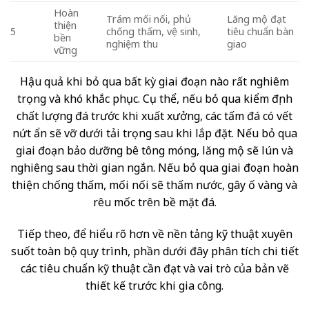
Hoàn
Trám mối nối, phủ
Lăng mộ đạt
thiện
5
chống thấm, vệ sinh,
tiêu chuẩn bàn
bền
nghiệm thu
giao
vững
Hậu quả khi bỏ qua bất kỳ giai đoạn nào rất nghiêm
trọng và khó khắc phục. Cụ thể, nếu bỏ qua kiểm định
chất lượng đá trước khi xuất xưởng, các tấm đá có vết
nứt ẩn sẽ vỡ dưới tải trọng sau khi lắp đặt. Nếu bỏ qua
giai đoạn bảo dưỡng bê tông móng, lăng mộ sẽ lún và
nghiêng sau thời gian ngắn. Nếu bỏ qua giai đoạn hoàn
thiện chống thấm, mối nối sẽ thấm nước, gây ố vàng và
rêu mốc trên bề mặt đá.
Tiếp theo, để hiểu rõ hơn về nền tảng kỹ thuật xuyên
suốt toàn bộ quy trình, phần dưới đây phân tích chi tiết
các tiêu chuẩn kỹ thuật cần đạt và vai trò của bản vẽ
thiết kế trước khi gia công.