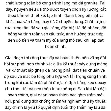
chất lượng toàn bộ công trình lăng mộ đá granite. Tại
đây, nguyên liệu đá thô được tuyển chọn kỹ lưỡng, cắt
theo bản vẽ thiết kế, tạo hình, đánh bóng bề mặt và
khắc hoa văn bằng máy CNC chuyên dụng. Chất lượng
của từng tấm đá sau gia công, đặc biệt là độ phẳng, độ
bóng và tính toàn vẹn cấu trúc, ảnh hưởng trực tiếp
đến độ bền và thẩm mỹ của lăng mộ sau khi lắp đặt
hoàn chỉnh.
Giai đoạn thi công thực địa và hoàn thiện bền vững đòi
hỏi sự phối hợp chính xác giữa kỹ thuật xây dựng móng
và kỹ thuật lắp ghép đá. Móng phải đạt tiêu chuẩn về
độ sâu và mác bê tông phù hợp với tải trọng công trình,
trong khi các tấm đá phải được cố định bằng keo epoxy
chịu thời tiết và neo thép inox chống gỉ. Sau khi lắp đặt
hoàn chỉnh, giai đoạn hoàn thiện bao gồm trám mối
nối, phủ dung dịch chống thấm và nghiệm thu kỹ thuật,
đây chính là yếu tố quyết định tuổi thọ thẩm mỹ lâu dài