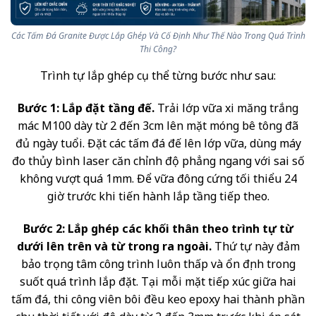
Các Tấm Đá Granite Được Lắp Ghép Và Cố Định Như Thế Nào Trong Quá Trình
Thi Công?
Trình tự lắp ghép cụ thể từng bước như sau:
Bước 1: Lắp đặt tầng đế.
Trải lớp vữa xi măng trắng
mác M100 dày từ 2 đến 3cm lên mặt móng bê tông đã
đủ ngày tuổi. Đặt các tấm đá đế lên lớp vữa, dùng máy
đo thủy bình laser căn chỉnh độ phẳng ngang với sai số
không vượt quá 1mm. Để vữa đông cứng tối thiểu 24
giờ trước khi tiến hành lắp tầng tiếp theo.
Bước 2: Lắp ghép các khối thân theo trình tự từ
dưới lên trên và từ trong ra ngoài.
Thứ tự này đảm
bảo trọng tâm công trình luôn thấp và ổn định trong
suốt quá trình lắp đặt. Tại mỗi mặt tiếp xúc giữa hai
tấm đá, thi công viên bôi đều keo epoxy hai thành phần