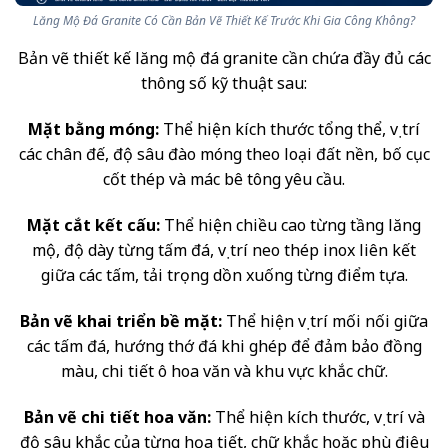
Lăng Mộ Đá Granite Có Cần Bản Vẽ Thiết Kế Trước Khi Gia Công Không?
Bản vẽ thiết kế lăng mộ đá granite cần chứa đầy đủ các
thông số kỹ thuật sau:
Mặt bằng móng:
Thể hiện kích thước tổng thể, vị trí
các chân đế, độ sâu đào móng theo loại đất nền, bố cục
cốt thép và mác bê tông yêu cầu.
Mặt cắt kết cấu:
Thể hiện chiều cao từng tầng lăng
mộ, độ dày từng tấm đá, vị trí neo thép inox liên kết
giữa các tấm, tải trọng dồn xuống từng điểm tựa.
Bản vẽ khai triển bề mặt:
Thể hiện vị trí mối nối giữa
các tấm đá, hướng thớ đá khi ghép để đảm bảo đồng
màu, chi tiết ô hoa văn và khu vực khắc chữ.
Bản vẽ chi tiết hoa văn:
Thể hiện kích thước, vị trí và
độ sâu khắc của từng họa tiết, chữ khắc hoặc phù điêu