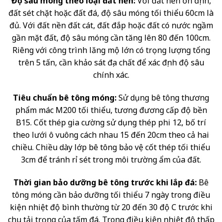
Độ sâu móng theo loại đất nền:
Với đất nền ổn định,
đất sét chặt hoặc đất đá, độ sâu móng tối thiểu 60cm là
đủ. Với đất nền đất cát, đất đắp hoặc đất có nước ngầm
gần mặt đất, độ sâu móng cần tăng lên 80 đến 100cm.
Riêng với công trình lăng mộ lớn có trọng lượng tổng
trên 5 tấn, cần khảo sát địa chất để xác định độ sâu
chính xác.
Tiêu chuẩn bê tông móng:
Sử dụng bê tông thương
phẩm mác M200 tối thiểu, tương đương cấp độ bền
B15. Cốt thép gia cường sử dụng thép phi 12, bố trí
theo lưới ô vuông cách nhau 15 đến 20cm theo cả hai
chiều. Chiều dày lớp bê tông bảo vệ cốt thép tối thiểu
3cm để tránh rỉ sét trong môi trường ẩm của đất.
Thời gian bảo dưỡng bê tông trước khi lắp đá:
Bê
tông móng cần bảo dưỡng tối thiểu 7 ngày trong điều
kiện nhiệt độ bình thường từ 20 đến 30 độ C trước khi
chịu tải trọng của tấm đá. Trong điều kiện nhiệt độ thấp