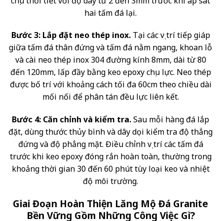
chịu thời tiết với độ dày từ 2 đến 3mm trước khi áp sát
hai tấm đá lại.
Bước 3: Lắp đặt neo thép inox.
Tại các vị trí tiếp giáp
giữa tấm đá thân đứng và tấm đá nằm ngang, khoan lỗ
và cài neo thép inox 304 đường kính 8mm, dài từ 80
đến 120mm, lấp đầy bằng keo epoxy chịu lực. Neo thép
được bố trí với khoảng cách tối đa 60cm theo chiều dài
mối nối để phân tán đều lực liên kết.
Bước 4: Căn chỉnh và kiểm tra.
Sau mỗi hàng đá lắp
đặt, dùng thước thủy bình và dây dọi kiểm tra độ thẳng
đứng và độ phẳng mặt. Điều chỉnh vị trí các tấm đá
trước khi keo epoxy đóng rắn hoàn toàn, thường trong
khoảng thời gian 30 đến 60 phút tùy loại keo và nhiệt
độ môi trường.
Giai Đoạn Hoàn Thiện Lăng Mộ Đá Granite
Bền Vững Gồm Những Công Việc Gì?