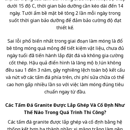
dưới 15 độ C, thời gian bảo dưỡng cần kéo dài đến 14
ngày. Tưới ẩm bề mặt bê tông 2 lần mỗi ngày trong
suốt thời gian bảo dưỡng để đảm bảo cường độ đạt
thiết kế.
Sai lỗi phổ biến nhất trong giai đoạn làm móng là đổ
bê tông móng quá mỏng để tiết kiệm vật liệu, chưa đủ
ngày tuổi đã tiến hành lắp đặt đá và không gia cường
cốt thép. Hậu quả điển hình là lăng mộ bị lún không
đều sau 1 đến 3 năm, gây nghiêng lệch toàn bộ kết cấu
và nứt vỡ các tấm đá phía trên, chi phí sửa chữa có thể
cao hơn gấp nhiều lần so với việc làm móng đúng tiêu
chuẩn ngay từ đầu.
Các Tấm Đá Granite Được Lắp Ghép Và Cố Định Như
Thế Nào Trong Quá Trình Thi Công?
Các tấm đá granite được lắp ghép và cố định bằng hệ
thống kết hợp ba thành phần: xi măng trắng làm nền