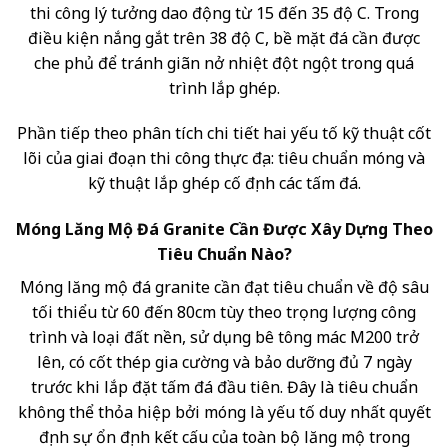
thi công lý tưởng dao động từ 15 đến 35 độ C. Trong
điều kiện nắng gắt trên 38 độ C, bề mặt đá cần được
che phủ để tránh giãn nở nhiệt đột ngột trong quá
trình lắp ghép.
Phần tiếp theo phân tích chi tiết hai yếu tố kỹ thuật cốt
lõi của giai đoạn thi công thực địa: tiêu chuẩn móng và
kỹ thuật lắp ghép cố định các tấm đá.
Móng Lăng Mộ Đá Granite Cần Được Xây Dựng Theo
Tiêu Chuẩn Nào?
Móng lăng mộ đá granite cần đạt tiêu chuẩn về độ sâu
tối thiểu từ 60 đến 80cm tùy theo trọng lượng công
trình và loại đất nền, sử dụng bê tông mác M200 trở
lên, có cốt thép gia cường và bảo dưỡng đủ 7 ngày
trước khi lắp đặt tấm đá đầu tiên. Đây là tiêu chuẩn
không thể thỏa hiệp bởi móng là yếu tố duy nhất quyết
định sự ổn định kết cấu của toàn bộ lăng mộ trong