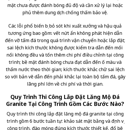
mặt chưa được đánh bóng đủ độ và cần xử lý lại hoặc
phủ thêm dung dịch chống thấm bảo vệ.
Các lỗi phổ biến bị bỏ sót khi xuất xưởng và hậu quả
tương ứng bao gồm: vết nứt ẩn không phát hiện dẫn
đến vỡ tấm đá trong quá trình vận chuyển hoặc lắp đặt;
sai lệch kích thước không được kiểm tra dẫn đến mối
nối không đều và tốn thêm chi phí điều chỉnh tại công
trình; bề mặt đánh bóng chưa đạt dẫn đến ố màu và
thấm nước theo thời gian; kích thước khắc chữ sai lệch
so với bản vẽ dẫn đến phải khắc lại toàn bộ tấm đá, gây
lãng phí lớn về chi phí và thời gian.
Quy Trình Thi Công Lắp Đặt Lăng Mộ Đá
Granite Tại Công Trình Gồm Các Bước Nào?
Quy trình thi công lắp đặt lăng mộ đá granite tại công
trình gồm 6 bước tuần tự: khảo sát mặt bằng và định vị
công trình, đào móng đúng kích thước thiết kế, đổ bê