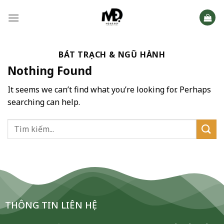
Skip
to
content
BÁT TRẠCH & NGŨ HÀNH
Nothing Found
It seems we can’t find what you’re looking for. Perhaps
searching can help.
THÔNG TIN LIÊN HỆ