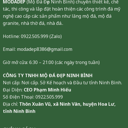
MODADEP
(Mộ Đá Đẹp Ninh Bình) chuyên thiết kế, chế
tác, thi công và lắp đặt hoàn thiện các công trình đá mỹ
nghệ cao cấp các sản phẩm như lăng mộ đá, mộ đá
granite, nhà thờ đá, nhà đá..
Hotline:
0922.505.999
(Zalo)
Email: modadep8386@gmail.com
Giờ mở cửa: 6:30 – 21:00 (các ngày trong tuần)
CÔNG TY TNHH MỘ ĐÁ ĐẸP NINH BÌNH
Nơi cấp: Nơi cấp. Sở Kế hoạch và Đầu tư tỉnh Ninh Bình.
Đại Diện:
CEO Phạm Minh Hiếu
Số Điện Thoại: 0922.505.999
Địa chỉ:
Thôn Xuân Vũ, xã Ninh Vân, huyện Hoa Lư,
tỉnh Ninh Bình