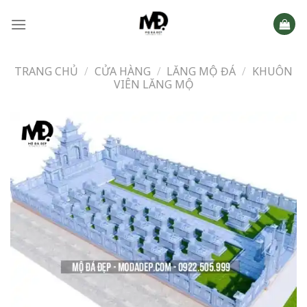
Skip
to
content
TRANG CHỦ
/
CỬA HÀNG
/
LĂNG MỘ ĐÁ
/
KHUÔN
VIÊN LĂNG MỘ