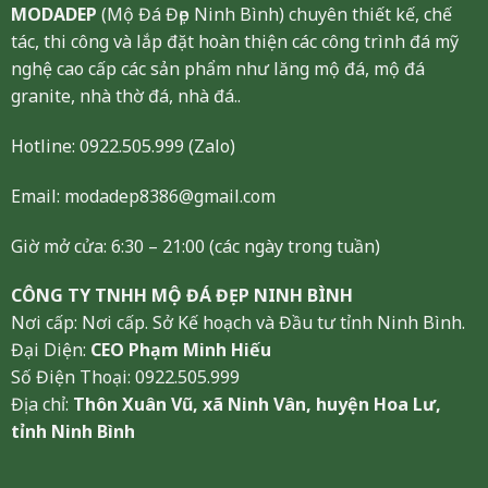
MODADEP
(Mộ Đá Đẹp Ninh Bình) chuyên thiết kế, chế
tác, thi công và lắp đặt hoàn thiện các công trình đá mỹ
nghệ cao cấp các sản phẩm như lăng mộ đá, mộ đá
granite, nhà thờ đá, nhà đá..
Hotline:
0922.505.999
(Zalo)
Email: modadep8386@gmail.com
Giờ mở cửa: 6:30 – 21:00 (các ngày trong tuần)
CÔNG TY TNHH MỘ ĐÁ ĐẸP NINH BÌNH
Nơi cấp: Nơi cấp. Sở Kế hoạch và Đầu tư tỉnh Ninh Bình.
Đại Diện:
CEO Phạm Minh Hiếu
Số Điện Thoại: 0922.505.999
Địa chỉ:
Thôn Xuân Vũ, xã Ninh Vân, huyện Hoa Lư,
tỉnh Ninh Bình