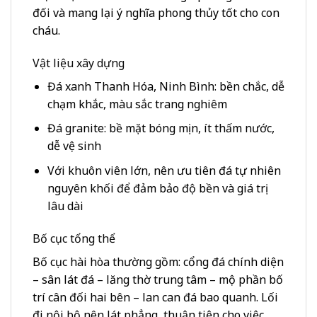
đối và mang lại ý nghĩa phong thủy tốt cho con
cháu.
Vật liệu xây dựng
Đá xanh Thanh Hóa, Ninh Bình: bền chắc, dễ
chạm khắc, màu sắc trang nghiêm
Đá granite: bề mặt bóng mịn, ít thấm nước,
dễ vệ sinh
Với khuôn viên lớn, nên ưu tiên đá tự nhiên
nguyên khối để đảm bảo độ bền và giá trị
lâu dài
Bố cục tổng thể
Bố cục hài hòa thường gồm: cổng đá chính diện
– sân lát đá – lăng thờ trung tâm – mộ phần bố
trí cân đối hai bên – lan can đá bao quanh. Lối
đi nội bộ nên lát phẳng, thuận tiện cho việc