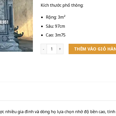
Kích thước phổ thông:
Rộng: 3m²
Sâu: 97cm
Cao: 3m75
Mẫu Lăng Mộ Đá Đẹp Chuẩn Phong Thủy -
THÊM VÀO GIỎ HÀ
ược nhiều gia đình và dòng họ lựa chọn nhờ độ bền cao, tính