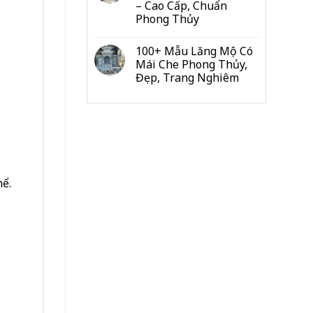
– Cao Cấp, Chuẩn
Đo
Phong Thủy
Từng
Hạng
Mục
100+ Mẫu Lăng Mộ Có
Cho
Mái Che Phong Thủy,
Gia
Đẹp, Trang Nghiêm
Đình
&
Dòng
Họ
hể.