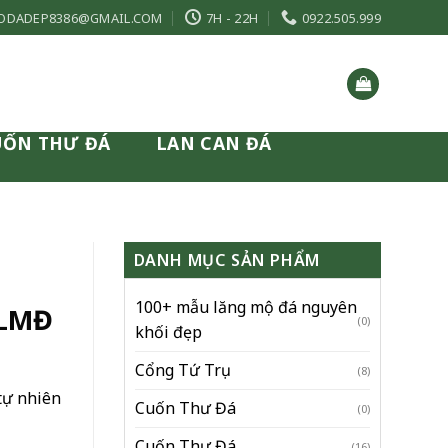
ODADEP8386@GMAIL.COM
7H - 22H
0922.505.999
UỐN THƯ ĐÁ
LAN CAN ĐÁ
DANH MỤC SẢN PHẨM
100+ mẫu lăng mộ đá nguyên
 LMĐ
(0)
khối đẹp
Cổng Tứ Trụ
(8)
tự nhiên
Cuốn Thư Đá
(0)
Cuốn Thư Đá
(16)