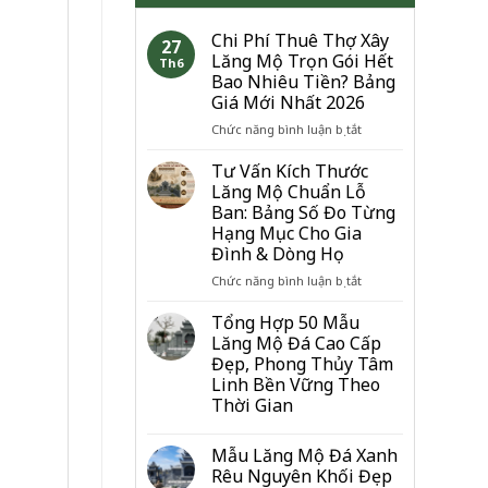
Chi Phí Thuê Thợ Xây
27
Lăng Mộ Trọn Gói Hết
Th6
Bao Nhiêu Tiền? Bảng
Giá Mới Nhất 2026
ở
Chức năng bình luận bị tắt
Chi
Phí
Tư Vấn Kích Thước
Thuê
Lăng Mộ Chuẩn Lỗ
Thợ
Ban: Bảng Số Đo Từng
Xây
Hạng Mục Cho Gia
Lăng
Đình & Dòng Họ
Mộ
Trọn
ở
Chức năng bình luận bị tắt
Gói
Tư
Hết
Vấn
Tổng Hợp 50 Mẫu
Bao
Kích
Lăng Mộ Đá Cao Cấp
Nhiêu
Thước
Đẹp, Phong Thủy Tâm
Tiền?
Lăng
Linh Bền Vững Theo
Bảng
Mộ
Thời Gian
Giá
Chuẩn
Mới
Lỗ
Nhất
Ban:
Mẫu Lăng Mộ Đá Xanh
2026
Bảng
Rêu Nguyên Khối Đẹp
Số