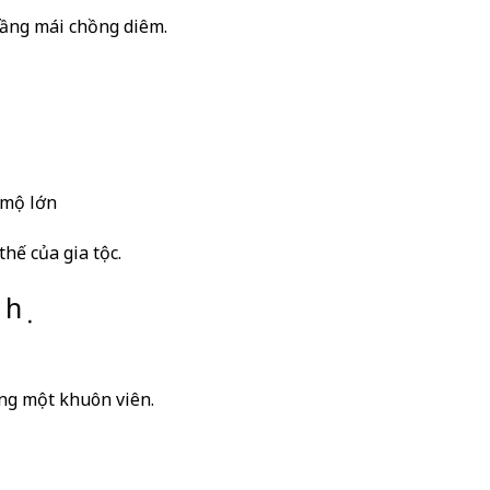
tầng mái chồng diêm.
 mộ lớn
thế của gia tộc.
họ
ùng một khuôn viên.