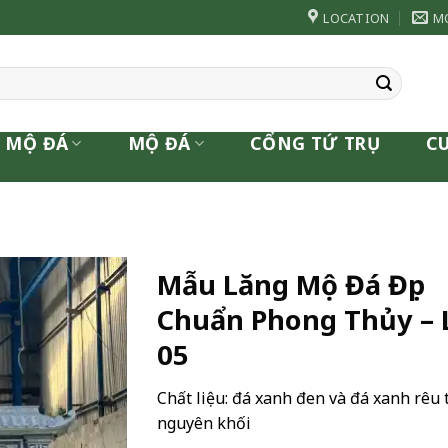
LOCATION
M
 MỘ ĐÁ
MỘ ĐÁ
CỔNG TỨ TRỤ
C
Mẫu Lăng Mộ Đá Đẹp
Chuẩn Phong Thủy –
05
Chất liệu: đá xanh đen và đá xanh rêu 
nguyên khối