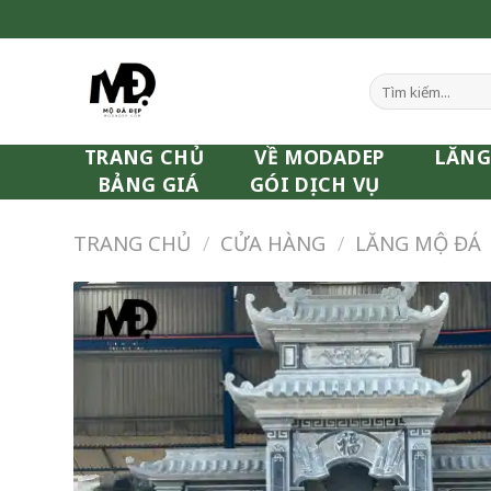
Skip
to
content
Tìm
kiếm:
TRANG CHỦ
VỀ MODADEP
LĂNG
BẢNG GIÁ
GÓI DỊCH VỤ
TRANG CHỦ
/
CỬA HÀNG
/
LĂNG MỘ ĐÁ