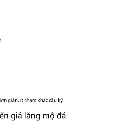
á
ơn giản, ít chạm khắc cầu kỳ.
n giá lăng mộ đá