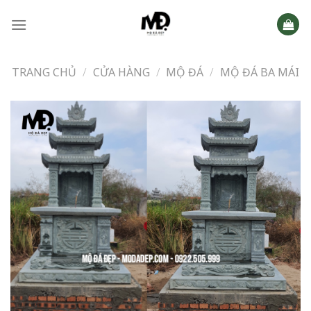
Skip
to
content
TRANG CHỦ
/
CỬA HÀNG
/
MỘ ĐÁ
/
MỘ ĐÁ BA MÁI