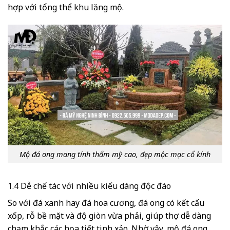
hợp với tổng thể khu lăng mộ.
Mộ đá ong mang tính thẩm mỹ cao, đẹp mộc mạc cổ kính
1.4 Dễ chế tác với nhiều kiểu dáng độc đáo
So với đá xanh hay đá hoa cương, đá ong có kết cấu
xốp, rỗ bề mặt và độ giòn vừa phải, giúp thợ dễ dàng
chạm khắc các họa tiết tinh xảo. Nhờ vậy, mộ đá ong