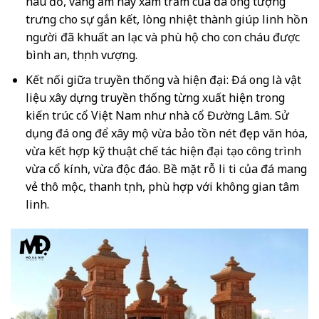
nâu đỏ, vàng ấm hay xám trầm của đá ong tượng
trưng cho sự gắn kết, lòng nhiệt thành giúp linh hồn
người đã khuất an lạc và phù hộ cho con cháu được
bình an, thịnh vượng.
Kết nối giữa truyền thống và hiện đại: Đá ong là vật
liệu xây dựng truyền thống từng xuất hiện trong
kiến trúc cổ Việt Nam như nhà cổ Đường Lâm. Sử
dụng đá ong để xây mộ vừa bảo tồn nét đẹp văn hóa,
vừa kết hợp kỹ thuật chế tác hiện đại tạo công trình
vừa cổ kính, vừa độc đáo. Bề mặt rỗ li ti của đá mang
vẻ thô mộc, thanh tịnh, phù hợp với không gian tâm
linh.