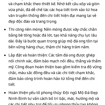
và chạm khắc theo thiết kế. Nhờ kết cấu xốp và giòn
vừa phải, đá dễ chế tác các họa tiết tinh xảo từ hoa
văn truyền thống đến chi tiết hiện đại mang lại vẻ
đẹp độc đáo và trang trọng.
Thi công nền móng: Nền móng được xây chắc chắn
bằng bê tông hoặc đá lót, tạo khả năng chịu lực lâu
dài. Đây là bước quan trọng giúp mộ đá ong tồn tại
bền vững hàng chục, thậm chí hàng trăm năm.
Lắp đặt và hoàn thiện: Các tấm đá ong được ghép
nối chính xác, đảm bảo mạch nối đều, thẳng và thẩm
mỹ. Công đoạn hoàn thiện bao gồm kiểm tra độ vững
chắc, màu sắc đồng đều và các chi tiết chạm khắc,
đảm bảo công trình hoàn hảo từ tổng thể đến chi
tiết.
Hoàn thiện yếu tố phong thủy: Đội ngũ Mộ Đá Đẹp
Ninh Bình tư vấn cách bố trí bậc, mái, hướng mộ và
các chi tiết phụ trợ để tối ưu phong thủy tạo không