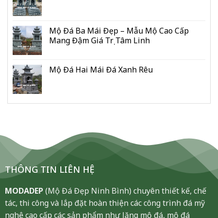
Mộ Đá Ba Mái Đẹp – Mẫu Mộ Cao Cấp
Mang Đậm Giá Trị Tâm Linh
Mộ Đá Hai Mái Đá Xanh Rêu
THÔNG TIN LIÊN HỆ
MODADEP
(Mộ Đá Đẹp Ninh Bình) chuyên thiết kế, chế
tác, thi công và lắp đặt hoàn thiện các công trình đá mỹ
nghệ cao cấp các sản phẩm như lăng mộ đá, mộ đá