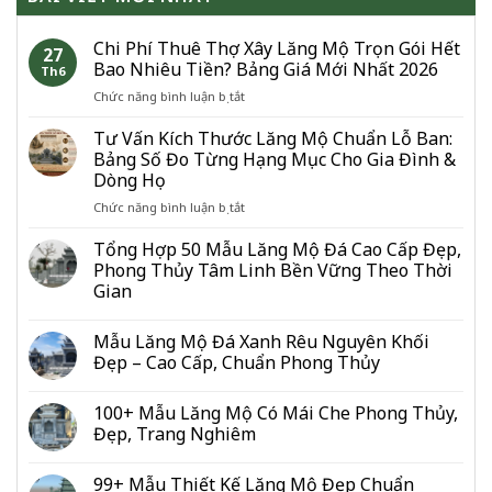
Chi Phí Thuê Thợ Xây Lăng Mộ Trọn Gói Hết
27
Bao Nhiêu Tiền? Bảng Giá Mới Nhất 2026
Th6
ở
Chức năng bình luận bị tắt
Chi
Phí
Tư Vấn Kích Thước Lăng Mộ Chuẩn Lỗ Ban:
Thuê
Bảng Số Đo Từng Hạng Mục Cho Gia Đình &
Thợ
Dòng Họ
Xây
ở
Chức năng bình luận bị tắt
Lăng
Tư
Mộ
Vấn
Trọn
Tổng Hợp 50 Mẫu Lăng Mộ Đá Cao Cấp Đẹp,
Kích
Gói
Phong Thủy Tâm Linh Bền Vững Theo Thời
Thước
Hết
Gian
Lăng
Bao
Mộ
Nhiêu
Chuẩn
Mẫu Lăng Mộ Đá Xanh Rêu Nguyên Khối
Tiền?
Lỗ
Bảng
Đẹp – Cao Cấp, Chuẩn Phong Thủy
Ban:
Giá
Bảng
Mới
100+ Mẫu Lăng Mộ Có Mái Che Phong Thủy,
Số
Nhất
Đẹp, Trang Nghiêm
Đo
2026
Từng
Hạng
99+ Mẫu Thiết Kế Lăng Mộ Đẹp Chuẩn
Mục