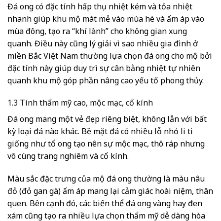
Đá ong có đặc tính hấp thụ nhiệt kém và tỏa nhiệt
nhanh giúp khu mộ mát mẻ vào mùa hè và ấm áp vào
mùa đông, tạo ra “khí lành” cho không gian xung
quanh. Điều này cũng lý giải vì sao nhiều gia đình ở
miền Bắc Việt Nam thường lựa chọn đá ong cho mộ bởi
đặc tính này giúp duy trì sự cân bằng nhiệt tự nhiên
quanh khu mộ góp phần nâng cao yếu tố phong thủy.
1.3 Tính thẩm mỹ cao, mộc mạc, cổ kính
Đá ong mang một vẻ đẹp riêng biệt, không lẫn với bất
kỳ loại đá nào khác. Bề mặt đá có nhiều lỗ nhỏ li ti
giống như tổ ong tạo nên sự mộc mạc, thô ráp nhưng
vô cùng trang nghiêm và cổ kính.
Màu sắc đặc trưng của mộ đá ong thường là màu nâu
đỏ (đỏ gan gà) ấm áp mang lại cảm giác hoài niệm, thân
quen. Bên cạnh đó, các biến thể đá ong vàng hay đen
xám cũng tạo ra nhiều lựa chọn thẩm mỹ dễ dàng hòa