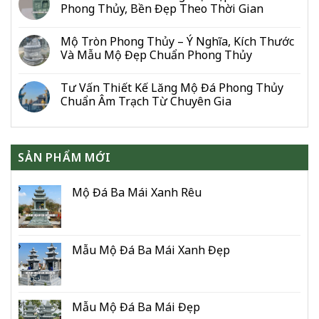
Phong Thủy, Bền Đẹp Theo Thời Gian
Cho
Gia
Đình
Mộ Tròn Phong Thủy – Ý Nghĩa, Kích Thước
&
Và Mẫu Mộ Đẹp Chuẩn Phong Thủy
Dòng
Họ
Tư Vấn Thiết Kế Lăng Mộ Đá Phong Thủy
Chuẩn Âm Trạch Từ Chuyên Gia
SẢN PHẨM MỚI
Mộ Đá Ba Mái Xanh Rêu
Mẫu Mộ Đá Ba Mái Xanh Đẹp
Mẫu Mộ Đá Ba Mái Đẹp