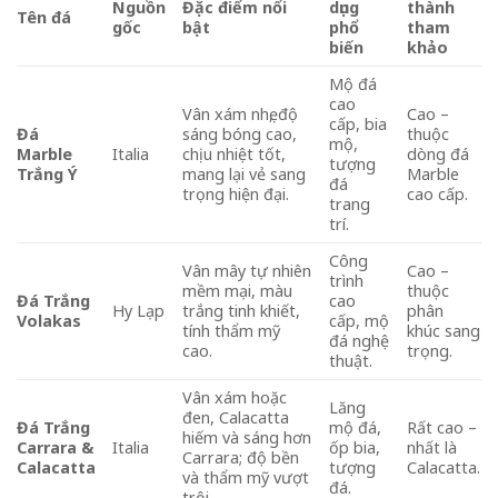
Nguồn
Đặc điểm nổi
dụng
thành
Tên đá
gốc
bật
phổ
tham
biến
khảo
Mộ đá
cao
Vân xám nhẹ, độ
Cao –
cấp, bia
Đá
sáng bóng cao,
thuộc
mộ,
Marble
Italia
chịu nhiệt tốt,
dòng đá
tượng
Trắng Ý
mang lại vẻ sang
Marble
đá
trọng hiện đại.
cao cấp.
trang
trí.
Công
Vân mây tự nhiên
Cao –
trình
mềm mại, màu
thuộc
Đá Trắng
cao
Hy Lạp
trắng tinh khiết,
phân
Volakas
cấp, mộ
tính thẩm mỹ
khúc sang
đá nghệ
cao.
trọng.
thuật.
Vân xám hoặc
Lăng
đen, Calacatta
Đá Trắng
mộ đá,
Rất cao –
hiếm và sáng hơn
Carrara &
Italia
ốp bia,
nhất là
Carrara; độ bền
Calacatta
tượng
Calacatta.
và thẩm mỹ vượt
đá.
trội.