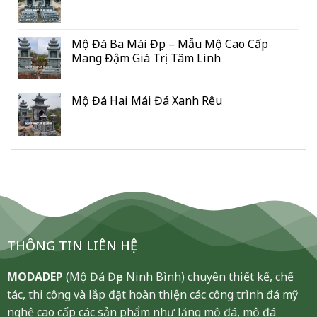
Mộ Đá Ba Mái Đẹp – Mẫu Mộ Cao Cấp
Mang Đậm Giá Trị Tâm Linh
Mộ Đá Hai Mái Đá Xanh Rêu
THÔNG TIN LIÊN HỆ
MODADEP
(Mộ Đá Đẹp Ninh Bình) chuyên thiết kế, chế
tác, thi công và lắp đặt hoàn thiện các công trình đá mỹ
nghệ cao cấp các sản phẩm như lăng mộ đá, mộ đá