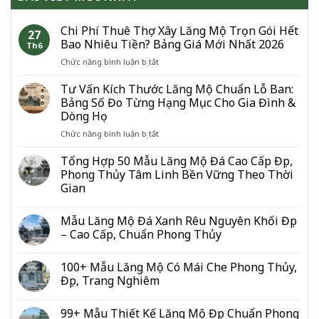
Chi Phí Thuê Thợ Xây Lăng Mộ Trọn Gói Hết
27
Bao Nhiêu Tiền? Bảng Giá Mới Nhất 2026
Th6
ở
Chức năng bình luận bị tắt
Chi
Phí
Tư Vấn Kích Thước Lăng Mộ Chuẩn Lỗ Ban:
Thuê
Bảng Số Đo Từng Hạng Mục Cho Gia Đình &
Thợ
Dòng Họ
Xây
ở
Chức năng bình luận bị tắt
Lăng
Tư
Mộ
Vấn
Trọn
Tổng Hợp 50 Mẫu Lăng Mộ Đá Cao Cấp Đẹp,
Kích
Gói
Phong Thủy Tâm Linh Bền Vững Theo Thời
Thước
Hết
Gian
Lăng
Bao
Mộ
Nhiêu
Chuẩn
Mẫu Lăng Mộ Đá Xanh Rêu Nguyên Khối Đẹp
Tiền?
Lỗ
Bảng
– Cao Cấp, Chuẩn Phong Thủy
Ban:
Giá
Bảng
Mới
100+ Mẫu Lăng Mộ Có Mái Che Phong Thủy,
Số
Nhất
Đẹp, Trang Nghiêm
Đo
2026
Từng
Hạng
99+ Mẫu Thiết Kế Lăng Mộ Đẹp Chuẩn Phong
Mục