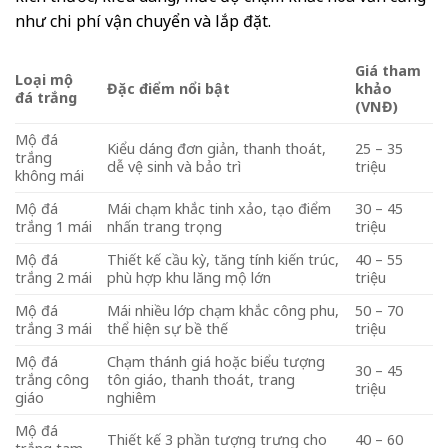
như chi phí vận chuyển và lắp đặt.
Giá tham
Loại mộ
Đặc điểm nổi bật
khảo
đá trắng
(VNĐ)
Mộ đá
Kiểu dáng đơn giản, thanh thoát,
25 – 35
trắng
dễ vệ sinh và bảo trì
triệu
không mái
Mộ đá
Mái chạm khắc tinh xảo, tạo điểm
30 – 45
trắng 1 mái
nhấn trang trọng
triệu
Mộ đá
Thiết kế cầu kỳ, tăng tính kiến trúc,
40 – 55
trắng 2 mái
phù hợp khu lăng mộ lớn
triệu
Mộ đá
Mái nhiều lớp chạm khắc công phu,
50 – 70
trắng 3 mái
thể hiện sự bề thế
triệu
Mộ đá
Chạm thánh giá hoặc biểu tượng
30 – 45
trắng công
tôn giáo, thanh thoát, trang
triệu
giáo
nghiêm
Mộ đá
Thiết kế 3 phần tượng trưng cho
40 – 60