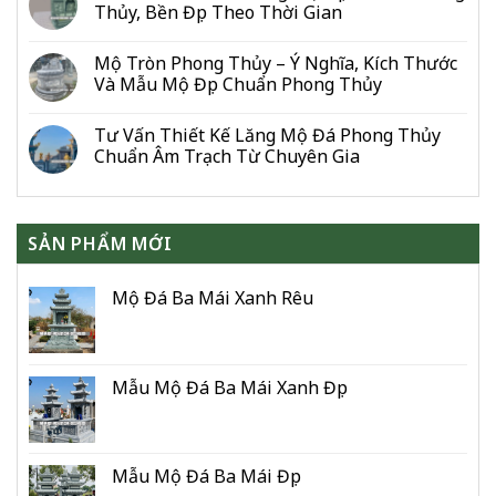
Thủy, Bền Đẹp Theo Thời Gian
Cho
Gia
Đình
Mộ Tròn Phong Thủy – Ý Nghĩa, Kích Thước
&
Và Mẫu Mộ Đẹp Chuẩn Phong Thủy
Dòng
Họ
Tư Vấn Thiết Kế Lăng Mộ Đá Phong Thủy
Chuẩn Âm Trạch Từ Chuyên Gia
SẢN PHẨM MỚI
Mộ Đá Ba Mái Xanh Rêu
Mẫu Mộ Đá Ba Mái Xanh Đẹp
Mẫu Mộ Đá Ba Mái Đẹp