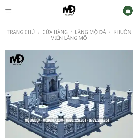
Skip
to
content
TRANG CHỦ
/
CỬA HÀNG
/
LĂNG MỘ ĐÁ
/
KHUÔN
VIÊN LĂNG MỘ