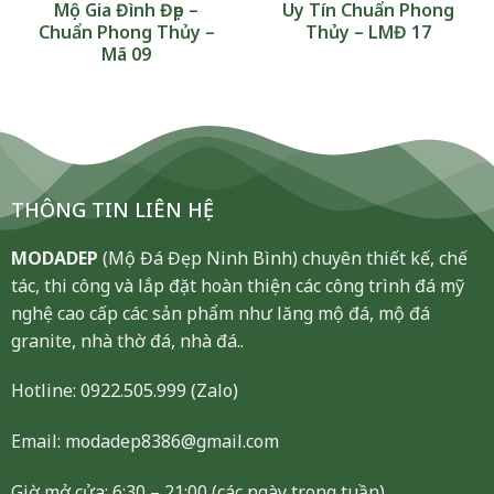
Mộ Gia Đình Đẹp –
Uy Tín Chuẩn Phong
Chuẩn Phong Thủy –
Thủy – LMĐ 17
Mã 09
THÔNG TIN LIÊN HỆ
MODADEP
(Mộ Đá Đẹp Ninh Bình) chuyên thiết kế, chế
tác, thi công và lắp đặt hoàn thiện các công trình đá mỹ
nghệ cao cấp các sản phẩm như lăng mộ đá, mộ đá
granite, nhà thờ đá, nhà đá..
Hotline:
0922.505.999
(Zalo)
Email: modadep8386@gmail.com
Giờ mở cửa: 6:30 – 21:00 (các ngày trong tuần)