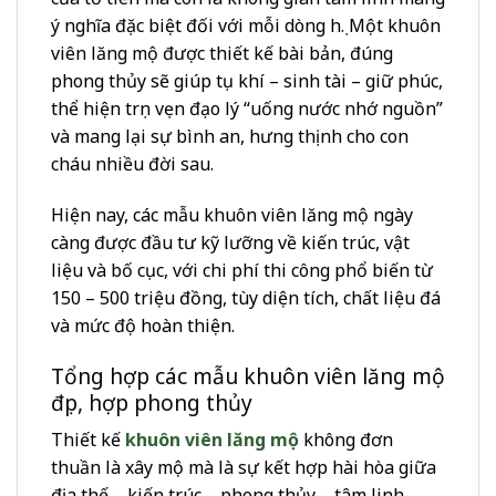
ý nghĩa đặc biệt đối với mỗi dòng họ. Một khuôn
viên lăng mộ được thiết kế bài bản, đúng
phong thủy sẽ giúp tụ khí – sinh tài – giữ phúc,
thể hiện trọn vẹn đạo lý “uống nước nhớ nguồn”
và mang lại sự bình an, hưng thịnh cho con
cháu nhiều đời sau.
Hiện nay, các mẫu khuôn viên lăng mộ ngày
càng được đầu tư kỹ lưỡng về kiến trúc, vật
liệu và bố cục, với chi phí thi công phổ biến từ
150 – 500 triệu đồng, tùy diện tích, chất liệu đá
và mức độ hoàn thiện.
Tổng hợp các mẫu khuôn viên lăng mộ
đẹp, hợp phong thủy
Thiết kế
khuôn viên lăng mộ
không đơn
thuần là xây mộ mà là sự kết hợp hài hòa giữa
địa thế – kiến trúc – phong thủy – tâm linh.