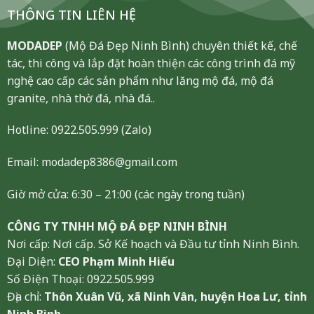
THÔNG TIN LIÊN HỆ
MODADEP
(Mộ Đá Đẹp Ninh Bình) chuyên thiết kế, chế
tác, thi công và lắp đặt hoàn thiện các công trình đá mỹ
nghệ cao cấp các sản phẩm như lăng mộ đá, mộ đá
granite, nhà thờ đá, nhà đá..
Hotline:
0922.505.999
(Zalo)
Email: modadep8386@gmail.com
Giờ mở cửa: 6:30 – 21:00 (các ngày trong tuần)
CÔNG TY TNHH MỘ ĐÁ ĐẸP NINH BÌNH
Nơi cấp: Nơi cấp. Sở Kế hoạch và Đầu tư tỉnh Ninh Bình.
Đại Diện:
CEO Phạm Minh Hiếu
Số Điện Thoại: 0922.505.999
Địa chỉ:
Thôn Xuân Vũ, xã Ninh Vân, huyện Hoa Lư, tỉnh
Ninh Bình