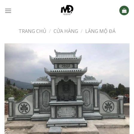
Skip
to
content
TRANG CHỦ
/
CỬA HÀNG
/
LĂNG MỘ ĐÁ