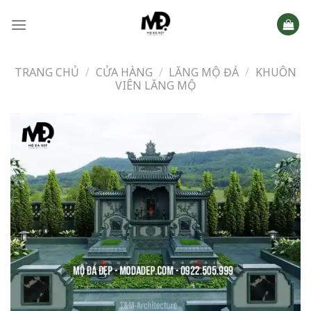
Skip
to
content
TRANG CHỦ
/
CỬA HÀNG
/
LĂNG MỘ ĐÁ
/
KHUÔN
VIÊN LĂNG MỘ