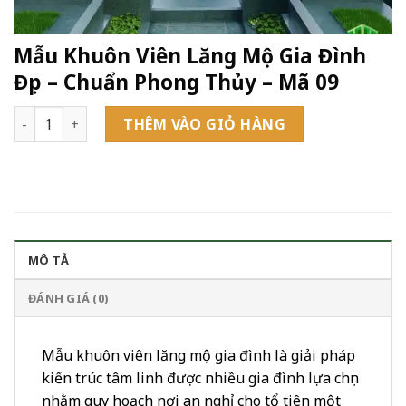
Mẫu Khuôn Viên Lăng Mộ Gia Đình
Đẹp – Chuẩn Phong Thủy – Mã 09
Mẫu Khuôn Viên Lăng Mộ Gia Đình Đẹp – Chuẩn Phong Thủy -
THÊM VÀO GIỎ HÀNG
MÔ TẢ
ĐÁNH GIÁ (0)
Mẫu khuôn viên lăng mộ gia đình là giải pháp
kiến trúc tâm linh được nhiều gia đình lựa chọn
nhằm quy hoạch nơi an nghỉ cho tổ tiên một