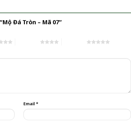
 “Mộ Đá Tròn – Mã 07”
4 trên 5 sao
5 trên 5 sao
Email
*