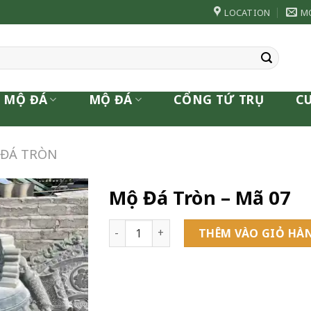
LOCATION
M
 MỘ ĐÁ
MỘ ĐÁ
CỔNG TỨ TRỤ
C
ĐÁ TRÒN
Mộ Đá Tròn – Mã 07
Mộ Đá Tròn - Mã 07 số lượng
THÊM VÀO GIỎ HÀ