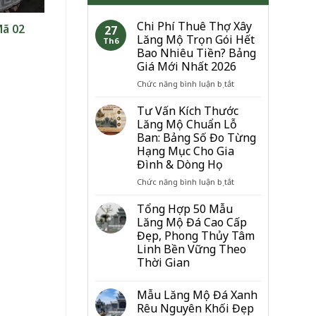
Chi Phí Thuê Thợ Xây
Mã 02
27
Lăng Mộ Trọn Gói Hết
Th6
Bao Nhiêu Tiền? Bảng
Giá Mới Nhất 2026
ở
Chức năng bình luận bị tắt
Chi
Phí
Tư Vấn Kích Thước
Thuê
Lăng Mộ Chuẩn Lỗ
Thợ
Ban: Bảng Số Đo Từng
Xây
Hạng Mục Cho Gia
Lăng
Đình & Dòng Họ
Mộ
Trọn
ở
Chức năng bình luận bị tắt
Gói
Tư
Hết
Vấn
Tổng Hợp 50 Mẫu
Bao
Kích
Lăng Mộ Đá Cao Cấp
Nhiêu
Thước
Đẹp, Phong Thủy Tâm
Tiền?
Lăng
Linh Bền Vững Theo
Bảng
Mộ
Thời Gian
Giá
Chuẩn
Mới
Lỗ
Nhất
Ban:
Mẫu Lăng Mộ Đá Xanh
2026
Bảng
Rêu Nguyên Khối Đẹp
Số