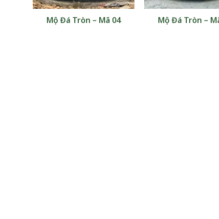
 13
Mộ Đá Tròn – Mã 04
Mộ Đá Tròn – M