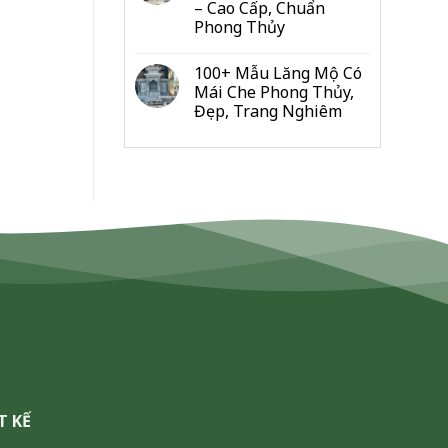
– Cao Cấp, Chuẩn
Đo
Phong Thủy
Từng
Hạng
Mục
100+ Mẫu Lăng Mộ Có
Cho
Mái Che Phong Thủy,
Gia
Đẹp, Trang Nghiêm
Đình
&
Dòng
Họ
T KẾ