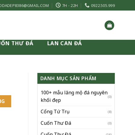
ODADEP8386@GMAIL.COM
7H - 22H
0922.505.999
UỐN THƯ ĐÁ
LAN CAN ĐÁ
DANH MỤC SẢN PHẨM
100+ mẫu lăng mộ đá nguyên
(0)
khối đẹp
NG
Cổng Tứ Trụ
(8)
Cuốn Thư Đá
(0)
Cuốn Thư Đá
(16)