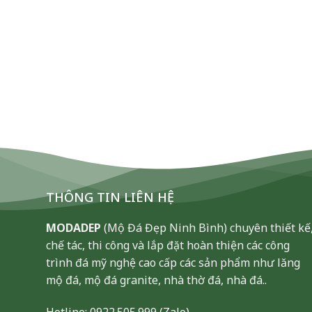
THÔNG TIN LIÊN HỆ
MODADEP
(Mộ Đá Đẹp Ninh Bình) chuyên thiết kế
chế tác, thi công và lắp đặt hoàn thiện các công
trình đá mỹ nghệ cao cấp các sản phẩm như lăng
mộ đá, mộ đá granite, nhà thờ đá, nhà đá..
Hotline:
0922.505.999
(Zalo)