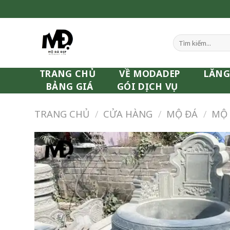
Skip
to
content
Tìm
kiếm:
TRANG CHỦ
VỀ MODADEP
LĂNG
BẢNG GIÁ
GÓI DỊCH VỤ
TRANG CHỦ
/
CỬA HÀNG
/
MỘ ĐÁ
/
MỘ 