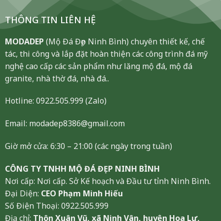
THÔNG TIN LIÊN HỆ
MODADEP
(Mộ Đá Đẹp Ninh Bình) chuyên thiết kế, chế
tác, thi công và lắp đặt hoàn thiện các công trình đá mỹ
nghệ cao cấp các sản phẩm như lăng mộ đá, mộ đá
granite, nhà thờ đá, nhà đá..
Hotline:
0922.505.999
(Zalo)
Email: modadep8386@gmail.com
Giờ mở cửa: 6:30 – 21:00 (các ngày trong tuần)
CÔNG TY TNHH MỘ ĐÁ ĐẸP NINH BÌNH
Nơi cấp: Nơi cấp. Sở Kế hoạch và Đầu tư tỉnh Ninh Bình.
Đại Diện:
CEO Phạm Minh Hiếu
Số Điện Thoại: 0922.505.999
Địa chỉ:
Thôn Xuân Vũ, xã Ninh Vân, huyện Hoa Lư,