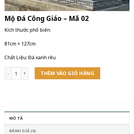
Mộ Đá Công Giáo – Mã 02
Kích thước phổ biến:
81cm × 127cm
Chất Liệu: Đá xanh rêu
Mộ Đá Công Giáo - Mã 02 số lượng
THÊM VÀO GIỎ HÀNG
MÔ TẢ
ĐÁNH GIÁ (0)