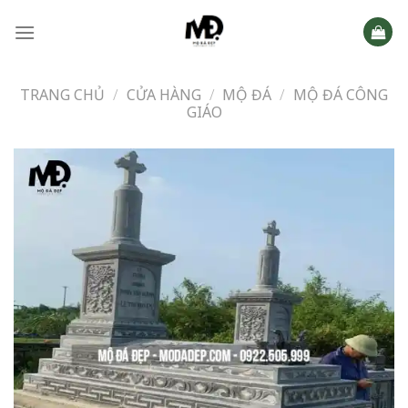
Skip
to
content
TRANG CHỦ
/
CỬA HÀNG
/
MỘ ĐÁ
/
MỘ ĐÁ CÔNG
GIÁO