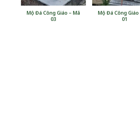
07
Mộ Đá Công Giáo – Mã
Mộ Đá Công Giáo
03
01