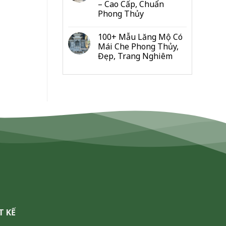
– Cao Cấp, Chuẩn
Đo
Phong Thủy
Từng
Hạng
Mục
100+ Mẫu Lăng Mộ Có
Cho
Mái Che Phong Thủy,
Gia
Đẹp, Trang Nghiêm
Đình
&
Dòng
Họ
T KẾ