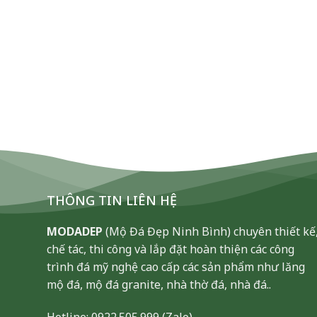
THÔNG TIN LIÊN HỆ
MODADEP
(Mộ Đá Đẹp Ninh Bình) chuyên thiết kế
chế tác, thi công và lắp đặt hoàn thiện các công
trình đá mỹ nghệ cao cấp các sản phẩm như lăng
mộ đá, mộ đá granite, nhà thờ đá, nhà đá..
Hotline:
0922.505.999
(Zalo)