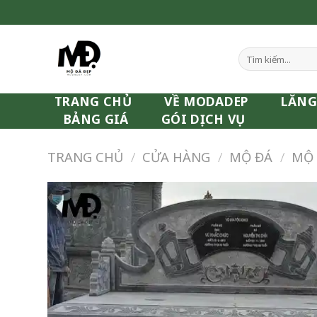
Skip
to
content
Tìm
kiếm:
TRANG CHỦ
VỀ MODADEP
LĂNG
BẢNG GIÁ
GÓI DỊCH VỤ
TRANG CHỦ
/
CỬA HÀNG
/
MỘ ĐÁ
/
MỘ 