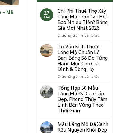
Chi Phí Thuê Thợ Xây
o – Mã
27
Lăng Mộ Trọn Gói Hết
Th6
Bao Nhiêu Tiền? Bảng
Giá Mới Nhất 2026
ở
Chức năng bình luận bị tắt
Chi
Phí
Tư Vấn Kích Thước
Thuê
Lăng Mộ Chuẩn Lỗ
Thợ
Ban: Bảng Số Đo Từng
Xây
Hạng Mục Cho Gia
Lăng
Đình & Dòng Họ
Mộ
Trọn
ở
Chức năng bình luận bị tắt
Gói
Tư
Hết
Vấn
Tổng Hợp 50 Mẫu
Bao
Kích
Lăng Mộ Đá Cao Cấp
Nhiêu
Thước
Đẹp, Phong Thủy Tâm
Tiền?
Lăng
Linh Bền Vững Theo
Bảng
Mộ
Thời Gian
Giá
Chuẩn
Mới
Lỗ
Nhất
Ban:
Mẫu Lăng Mộ Đá Xanh
2026
Bảng
Rêu Nguyên Khối Đẹp
Số