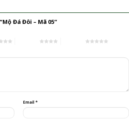
 “Mộ Đá Đôi – Mã 05”
4 trên 5 sao
5 trên 5 sao
Email
*