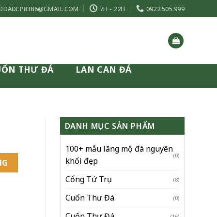
ODADEP8386@GMAIL.COM
7H - 22H
0922.505.999
UỐN THƯ ĐÁ
LAN CAN ĐÁ
DANH MỤC SẢN PHẨM
100+ mẫu lăng mộ đá nguyên
(0)
khối đẹp
NG
Cổng Tứ Trụ
(8)
Cuốn Thư Đá
(0)
Cuốn Thư Đá
(16)