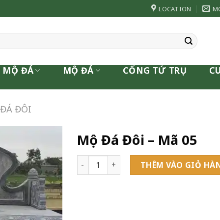
LOCATION
M
 MỘ ĐÁ
MỘ ĐÁ
CỔNG TỨ TRỤ
C
ĐÁ ĐÔI
Mộ Đá Đôi – Mã 05
Mộ Đá Đôi - Mã 05 số lượng
THÊM VÀO GIỎ HÀ