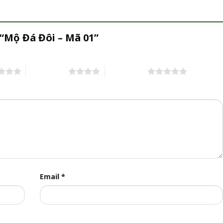
 “Mộ Đá Đôi – Mã 01”
4 trên 5 sao
5 trên 5 sao
Email
*