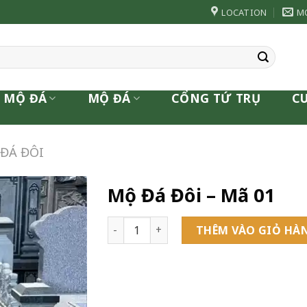
LOCATION
M
 MỘ ĐÁ
MỘ ĐÁ
CỔNG TỨ TRỤ
C
ĐÁ ĐÔI
Mộ Đá Đôi – Mã 01
Mộ Đá Đôi - Mã 01 số lượng
THÊM VÀO GIỎ HÀ