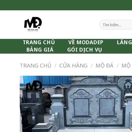
Skip
to
content
Tìm
kiếm:
TRANG CHỦ
VỀ MODADEP
LĂNG
BẢNG GIÁ
GÓI DỊCH VỤ
TRANG CHỦ
/
CỬA HÀNG
/
MỘ ĐÁ
/
MỘ 