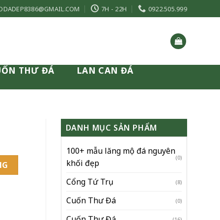
ODADEP8386@GMAIL.COM
7H - 22H
0922.505.999
UỐN THƯ ĐÁ
LAN CAN ĐÁ
DANH MỤC SẢN PHẨM
100+ mẫu lăng mộ đá nguyên
(0)
khối đẹp
NG
Cổng Tứ Trụ
(8)
Cuốn Thư Đá
(0)
Cuốn Thư Đá
(16)