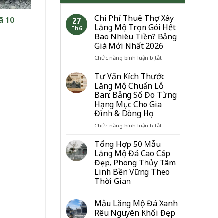
Chi Phí Thuê Thợ Xây
ã 10
27
Lăng Mộ Trọn Gói Hết
Th6
Bao Nhiêu Tiền? Bảng
Giá Mới Nhất 2026
ở
Chức năng bình luận bị tắt
Chi
Phí
Tư Vấn Kích Thước
Thuê
Lăng Mộ Chuẩn Lỗ
Thợ
Ban: Bảng Số Đo Từng
Xây
Hạng Mục Cho Gia
Lăng
Đình & Dòng Họ
Mộ
Trọn
ở
Chức năng bình luận bị tắt
Gói
Tư
Hết
Vấn
Tổng Hợp 50 Mẫu
Bao
Kích
Lăng Mộ Đá Cao Cấp
Nhiêu
Thước
Đẹp, Phong Thủy Tâm
Tiền?
Lăng
Linh Bền Vững Theo
Bảng
Mộ
Thời Gian
Giá
Chuẩn
Mới
Lỗ
Nhất
Ban:
Mẫu Lăng Mộ Đá Xanh
2026
Bảng
Rêu Nguyên Khối Đẹp
Số