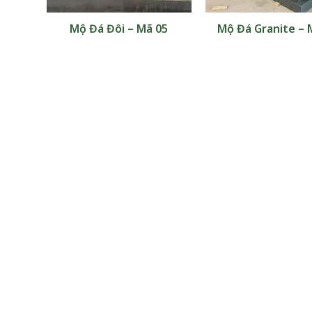
– Mã
Mộ Đá Đôi – Mã 05
Mộ Đá Granite – 