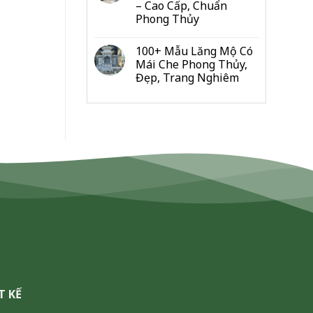
– Cao Cấp, Chuẩn
Đo
Phong Thủy
Từng
Hạng
Mục
100+ Mẫu Lăng Mộ Có
Cho
Mái Che Phong Thủy,
Gia
Đẹp, Trang Nghiêm
Đình
&
Dòng
Họ
T KẾ