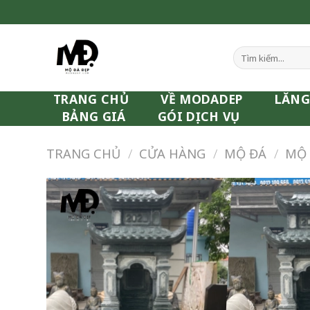
Skip
to
content
Tìm
kiếm:
TRANG CHỦ
VỀ MODADEP
LĂNG
BẢNG GIÁ
GÓI DỊCH VỤ
TRANG CHỦ
/
CỬA HÀNG
/
MỘ ĐÁ
/
MỘ 