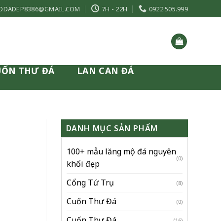
ODADEP8386@GMAIL.COM
7H - 22H
0922.505.999
UỐN THƯ ĐÁ
LAN CAN ĐÁ
DANH MỤC SẢN PHẨM
100+ mẫu lăng mộ đá nguyên
(0)
khối đẹp
Cổng Tứ Trụ
(8)
Cuốn Thư Đá
(0)
Cuốn Thư Đá
(16)