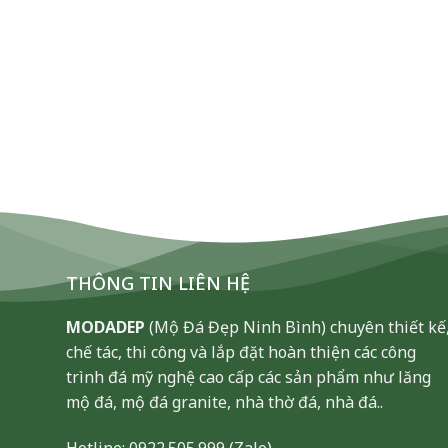
THÔNG TIN LIÊN HỆ
MODADEP
(Mộ Đá Đẹp Ninh Bình) chuyên thiết kế
chế tác, thi công và lắp đặt hoàn thiện các công
trình đá mỹ nghệ cao cấp các sản phẩm như lăng
mộ đá, mộ đá granite, nhà thờ đá, nhà đá..
Hotline:
0922.505.999
(Zalo)