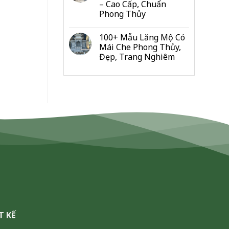
– Cao Cấp, Chuẩn
Đo
Phong Thủy
Từng
Hạng
Mục
100+ Mẫu Lăng Mộ Có
Cho
Mái Che Phong Thủy,
Gia
Đẹp, Trang Nghiêm
Đình
&
Dòng
Họ
T KẾ