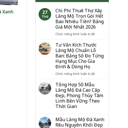
Chi Phí Thuê Thợ Xây
á Xanh
27
Lăng Mộ Trọn Gói Hết
a
Th6
Bao Nhiêu Tiền? Bảng
Giá Mới Nhất 2026
ở
Chức năng bình luận bị tắt
Chi
Phí
Tư Vấn Kích Thước
Thuê
Lăng Mộ Chuẩn Lỗ
Thợ
Ban: Bảng Số Đo Từng
Xây
Hạng Mục Cho Gia
Lăng
Đình & Dòng Họ
Mộ
Trọn
ở
Chức năng bình luận bị tắt
Gói
Tư
Hết
Vấn
Tổng Hợp 50 Mẫu
Bao
Kích
Lăng Mộ Đá Cao Cấp
Nhiêu
Thước
Đẹp, Phong Thủy Tâm
Tiền?
Lăng
Linh Bền Vững Theo
Bảng
Mộ
Thời Gian
Giá
Chuẩn
Mới
Lỗ
Nhất
Ban:
Mẫu Lăng Mộ Đá Xanh
2026
Bảng
Rêu Nguyên Khối Đẹp
Số