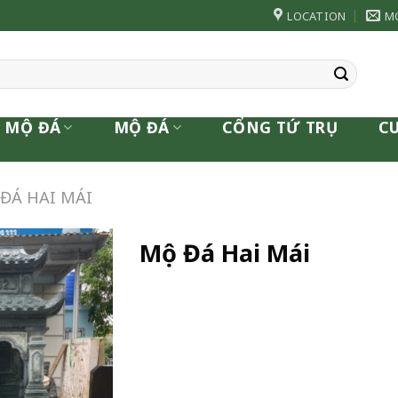
LOCATION
M
 MỘ ĐÁ
MỘ ĐÁ
CỔNG TỨ TRỤ
C
ĐÁ HAI MÁI
Mộ Đá Hai Mái