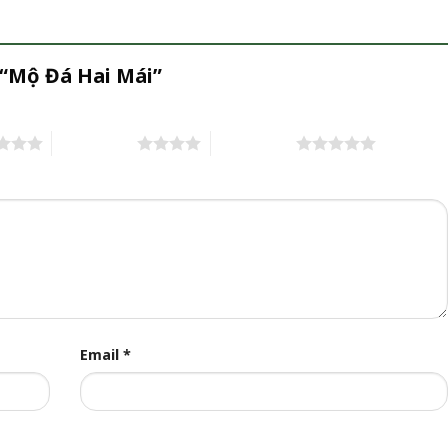
 “Mộ Đá Hai Mái”
4 trên 5 sao
5 trên 5 sao
Email
*