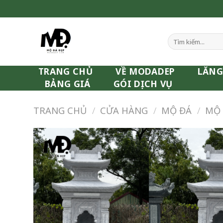
Skip
to
content
Tìm
kiếm:
TRANG CHỦ
VỀ MODADEP
LĂNG
BẢNG GIÁ
GÓI DỊCH VỤ
TRANG CHỦ
/
CỬA HÀNG
/
MỘ ĐÁ
/
MỘ 