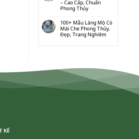
– Cao Cấp, Chuẩn
Đo
Phong Thủy
Từng
Hạng
Mục
100+ Mẫu Lăng Mộ Có
Cho
Mái Che Phong Thủy,
Gia
Đẹp, Trang Nghiêm
Đình
&
Dòng
Họ
T KẾ