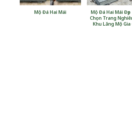
xanh
Mộ Đá Hai Mái
Mộ Đá Hai Mái Đẹp
Chọn Trang Nghi
Khu Lăng Mộ Gia