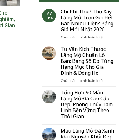
Chi Phí Thuê Thợ Xây
Che –
27
Lăng Mộ Trọn Gói Hết
ghiêm,
Th6
Bao Nhiêu Tiền? Bảng
i Gian
Giá Mới Nhất 2026
ở
Chức năng bình luận bị tắt
Chi
Phí
Tư Vấn Kích Thước
Thuê
Lăng Mộ Chuẩn Lỗ
Thợ
Ban: Bảng Số Đo Từng
Xây
Hạng Mục Cho Gia
Lăng
Đình & Dòng Họ
Mộ
Trọn
ở
Chức năng bình luận bị tắt
Gói
Tư
Hết
Vấn
Tổng Hợp 50 Mẫu
Bao
Kích
Lăng Mộ Đá Cao Cấp
Nhiêu
Thước
Đẹp, Phong Thủy Tâm
Tiền?
Lăng
Linh Bền Vững Theo
Bảng
Mộ
Thời Gian
Giá
Chuẩn
Mới
Lỗ
Nhất
Ban:
Mẫu Lăng Mộ Đá Xanh
2026
Bảng
Rêu Nguyên Khối Đẹp
Số