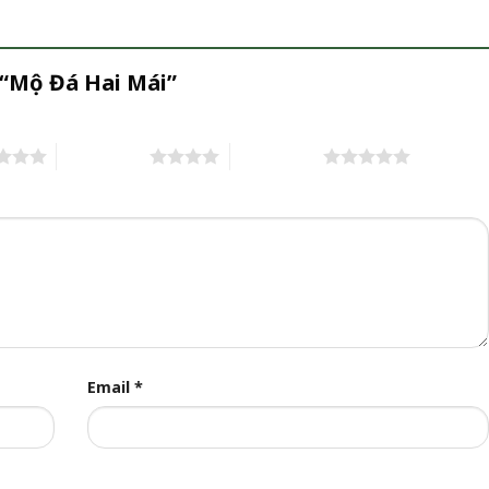
 “Mộ Đá Hai Mái”
4 trên 5 sao
5 trên 5 sao
Email
*