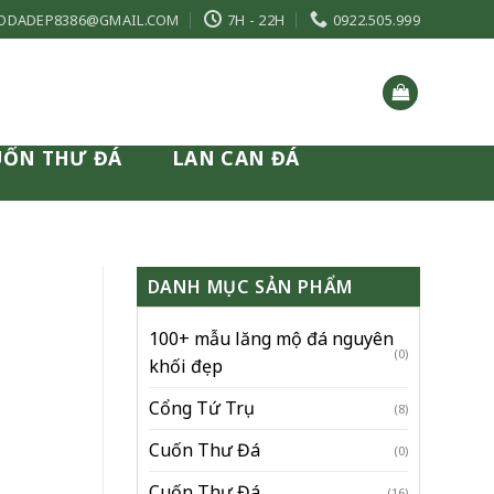
ODADEP8386@GMAIL.COM
7H - 22H
0922.505.999
UỐN THƯ ĐÁ
LAN CAN ĐÁ
DANH MỤC SẢN PHẨM
100+ mẫu lăng mộ đá nguyên
(0)
khối đẹp
Cổng Tứ Trụ
(8)
Cuốn Thư Đá
(0)
Cuốn Thư Đá
(16)