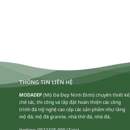
THÔNG TIN LIÊN HỆ
MODADEP
(Mộ Đá Đẹp Ninh Bình) chuyên thiết kế
chế tác, thi công và lắp đặt hoàn thiện các công
trình đá mỹ nghệ cao cấp các sản phẩm như lăng
mộ đá, mộ đá granite, nhà thờ đá, nhà đá..
Hotline:
0922.505.999
(Zalo)