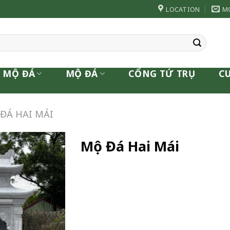
LOCATION
M
 MỘ ĐÁ
MỘ ĐÁ
CỔNG TỨ TRỤ
C
ĐÁ HAI MÁI
Mộ Đá Hai Mái