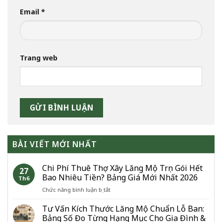
Email
*
Trang web
BÀI VIẾT MỚI NHẤT
Chi Phí Thuê Thợ Xây Lăng Mộ Trọn Gói Hết
27
Bao Nhiêu Tiền? Bảng Giá Mới Nhất 2026
Th6
ở
Chức năng bình luận bị tắt
Chi
Phí
Tư Vấn Kích Thước Lăng Mộ Chuẩn Lỗ Ban:
Thuê
Bảng Số Đo Từng Hạng Mục Cho Gia Đình &