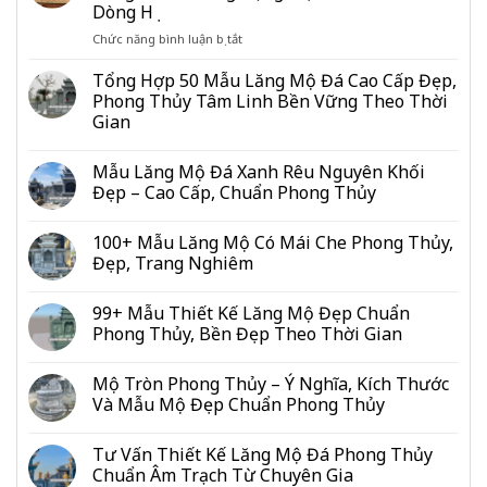
Thợ
Dòng Họ
Xây
ở
Chức năng bình luận bị tắt
Lăng
Tư
Mộ
Vấn
Trọn
Tổng Hợp 50 Mẫu Lăng Mộ Đá Cao Cấp Đẹp,
Kích
Gói
Phong Thủy Tâm Linh Bền Vững Theo Thời
Thước
Hết
Gian
Lăng
Bao
Mộ
Nhiêu
Chuẩn
Mẫu Lăng Mộ Đá Xanh Rêu Nguyên Khối
Tiền?
Lỗ
Bảng
Đẹp – Cao Cấp, Chuẩn Phong Thủy
Ban:
Giá
Bảng
Mới
100+ Mẫu Lăng Mộ Có Mái Che Phong Thủy,
Số
Nhất
Đẹp, Trang Nghiêm
Đo
2026
Từng
Hạng
99+ Mẫu Thiết Kế Lăng Mộ Đẹp Chuẩn
Mục
Phong Thủy, Bền Đẹp Theo Thời Gian
Cho
Gia
Đình
Mộ Tròn Phong Thủy – Ý Nghĩa, Kích Thước
&
Và Mẫu Mộ Đẹp Chuẩn Phong Thủy
Dòng
Họ
Tư Vấn Thiết Kế Lăng Mộ Đá Phong Thủy
Chuẩn Âm Trạch Từ Chuyên Gia