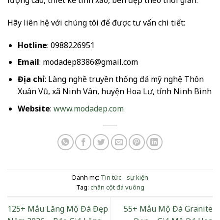
lượng cao, thiết kế tinh xảo, bền đẹp theo thời gian.
Hãy liên hệ với chúng tôi để được tư vấn chi tiết:
Hotline
: 0988226951
Email
: modadep8386@gmail.com
Địa chỉ
: Làng nghề truyền thống đá mỹ nghệ Thôn
Xuân Vũ, xã Ninh Vân, huyện Hoa Lư, tỉnh Ninh Bình
Website
:
www.modadep.com
Danh mục:
Tin tức - sự kiện
Tag:
chân cột đá vuông
125+ Mẫu Lăng Mộ Đá Đẹp
55+ Mẫu Mộ Đá Granite