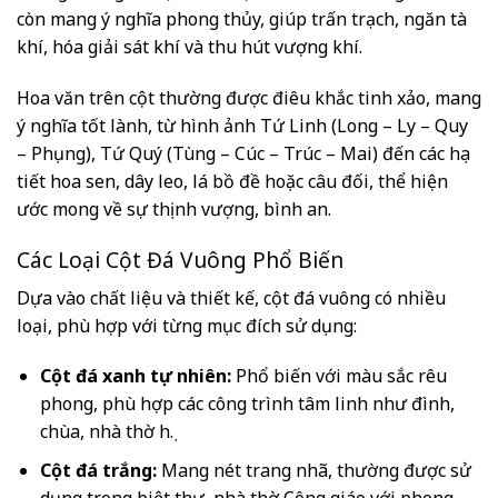
còn mang ý nghĩa phong thủy, giúp trấn trạch, ngăn tà
khí, hóa giải sát khí và thu hút vượng khí.
Hoa văn trên cột thường được điêu khắc tinh xảo, mang
ý nghĩa tốt lành, từ hình ảnh Tứ Linh (Long – Ly – Quy
– Phụng), Tứ Quý (Tùng – Cúc – Trúc – Mai) đến các họa
tiết hoa sen, dây leo, lá bồ đề hoặc câu đối, thể hiện
ước mong về sự thịnh vượng, bình an.
Các Loại Cột Đá Vuông Phổ Biến
Dựa vào chất liệu và thiết kế, cột đá vuông có nhiều
loại, phù hợp với từng mục đích sử dụng:
Cột đá xanh tự nhiên:
Phổ biến với màu sắc rêu
phong, phù hợp các công trình tâm linh như đình,
chùa, nhà thờ họ.
Cột đá trắng:
Mang nét trang nhã, thường được sử
dụng trong biệt thự, nhà thờ Công giáo với phong