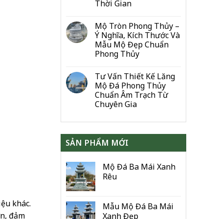
Thời Gian
Mộ Tròn Phong Thủy –
Ý Nghĩa, Kích Thước Và
Mẫu Mộ Đẹp Chuẩn
Phong Thủy
Tư Vấn Thiết Kế Lăng
Mộ Đá Phong Thủy
Chuẩn Âm Trạch Từ
Chuyên Gia
SẢN PHẨM MỚI
Mộ Đá Ba Mái Xanh
Rêu
iệu khác.
Mẫu Mộ Đá Ba Mái
ớn, đảm
Xanh Đẹp