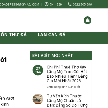
ODADEP8386@GMAIL.COM
7H - 22H
0922.505.999
UỐN THƯ ĐÁ
LAN CAN ĐÁ
BÀI VIẾT MỚI NHẤT
ời
Chi Phí Thuê Thợ Xây
27
Lăng Mộ Trọn Gói Hết
Th6
Bao Nhiêu Tiền? Bảng
Giá Mới Nhất 2026
ở
Chức năng bình luận bị tắt
Chi
Phí
Tư Vấn Kích Thước
bền vượt
Thuê
Lăng Mộ Chuẩn Lỗ
Thợ
 kính
Ban: Bảng Số Đo Từng
Xây