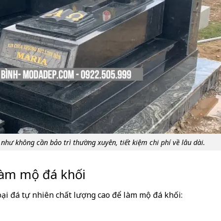
như không cần bảo trì thường xuyên, tiết kiệm chi phí về lâu dài.
làm mộ đá khối
ại đá tự nhiên chất lượng cao để làm mộ đá khối: