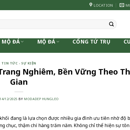
LOCATION
M
 MỘ ĐÁ
MỘ ĐÁ
CỔNG TỨ TRỤ
C
TIN TỨC - SỰ KIỆN
Trang Nghiêm, Bền Vững Theo Th
Gian
14/12/2025
BY
MODADEP HUNGLEO
 khối đang là lựa chọn được nhiều gia đình ưu tiên nhờ độ 
àng chục, thậm chí hàng trăm năm. Không chỉ thể hiện sự tôn