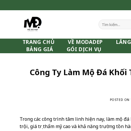
Skip
to
content
Tìm
kiếm:
TRANG CHỦ
VỀ MODADEP
LĂNG
BẢNG GIÁ
GÓI DỊCH VỤ
Công Ty Làm Mộ Đá Khối 
POSTED ON
Trong các công trình tâm linh hiện nay, làm mộ đá
trội, giá trị thẩm mỹ cao và khả năng trường tồn h