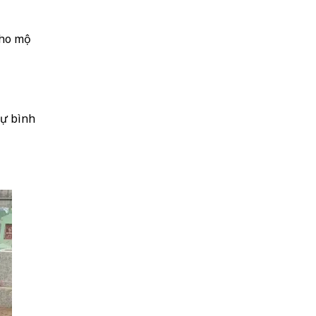
cho mộ
sự bình