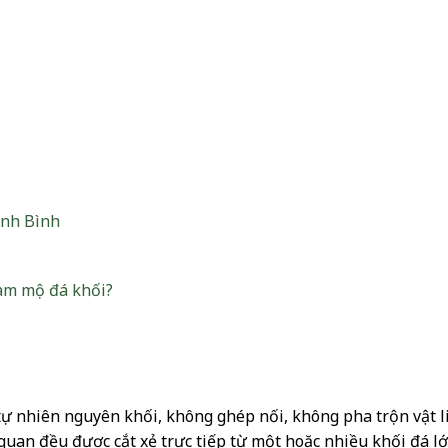
inh Bình
àm mộ đá khối?
 tự nhiên nguyên khối, không ghép nối, không pha trộn vật l
 quan đều được cắt xẻ trực tiếp từ một hoặc nhiều khối đá l