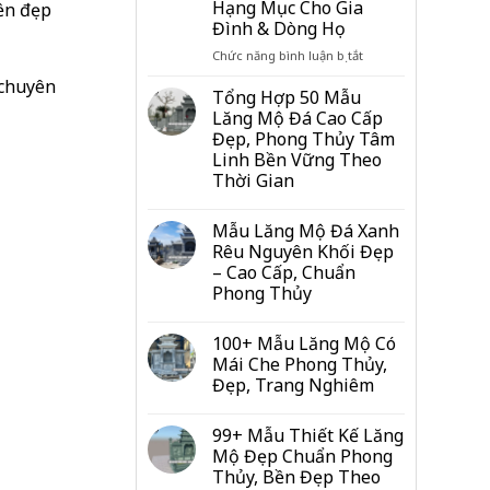
Hạng Mục Cho Gia
bền đẹp
Lăng
Đình & Dòng Họ
Mộ
Trọn
ở
Chức năng bình luận bị tắt
Gói
Tư
 chuyên
Hết
Vấn
Tổng Hợp 50 Mẫu
Bao
Kích
Lăng Mộ Đá Cao Cấp
Nhiêu
Thước
Đẹp, Phong Thủy Tâm
Tiền?
Lăng
Linh Bền Vững Theo
Bảng
Mộ
Thời Gian
Giá
Chuẩn
Mới
Lỗ
Nhất
Ban:
Mẫu Lăng Mộ Đá Xanh
2026
Bảng
Rêu Nguyên Khối Đẹp
Số
– Cao Cấp, Chuẩn
Đo
Phong Thủy
Từng
Hạng
Mục
100+ Mẫu Lăng Mộ Có
Cho
Mái Che Phong Thủy,
Gia
Đẹp, Trang Nghiêm
Đình
&
Dòng
99+ Mẫu Thiết Kế Lăng
Họ
Mộ Đẹp Chuẩn Phong
Thủy, Bền Đẹp Theo