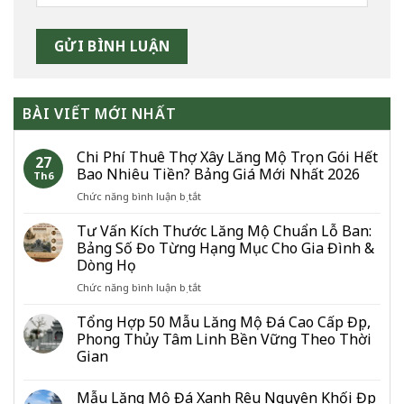
BÀI VIẾT MỚI NHẤT
Chi Phí Thuê Thợ Xây Lăng Mộ Trọn Gói Hết
27
Bao Nhiêu Tiền? Bảng Giá Mới Nhất 2026
Th6
ở
Chức năng bình luận bị tắt
Chi
Phí
Tư Vấn Kích Thước Lăng Mộ Chuẩn Lỗ Ban:
Thuê
Bảng Số Đo Từng Hạng Mục Cho Gia Đình &
Thợ
Dòng Họ
Xây
ở
Chức năng bình luận bị tắt
Lăng
Tư
Mộ
Vấn
Trọn
Tổng Hợp 50 Mẫu Lăng Mộ Đá Cao Cấp Đẹp,
Kích
Gói
Phong Thủy Tâm Linh Bền Vững Theo Thời
Thước
Hết
Gian
Lăng
Bao
Mộ
Nhiêu
Chuẩn
Mẫu Lăng Mộ Đá Xanh Rêu Nguyên Khối Đẹp
Tiền?