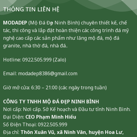
THÔNG TIN LIÊN HỆ
MODADEP
(Mộ Đá Đẹp Ninh Bình) chuyên thiết kế, chế
tác, thi công và lắp đặt hoàn thiện các công trình đá mỹ
nghệ cao cấp các sản phẩm như lăng mộ đá, mộ đá
granite, nhà thờ đá, nhà đá..
Hotline:
0922.505.999
(Zalo)
Email: modadep8386@gmail.com
Giờ mở cửa: 6:30 – 21:00 (các ngày trong tuần)
CÔNG TY TNHH MỘ ĐÁ ĐẸP NINH BÌNH
Nơi cấp: Nơi cấp. Sở Kế hoạch và Đầu tư tỉnh Ninh Bình.
Đại Diện:
CEO Phạm Minh Hiếu
Số Điện Thoại: 0922.505.999
Địa chỉ:
Thôn Xuân Vũ, xã Ninh Vân, huyện Hoa Lư,