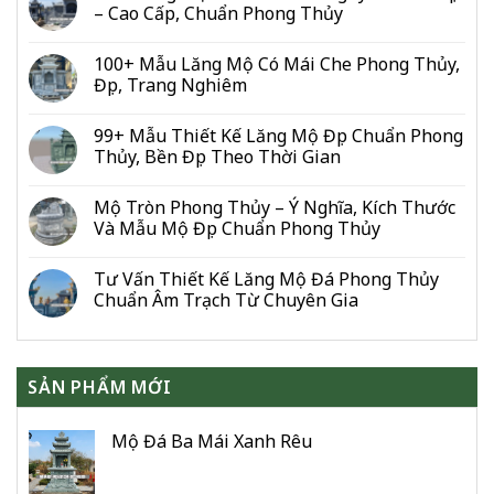
Lỗ
Bảng
– Cao Cấp, Chuẩn Phong Thủy
Ban:
Giá
Bảng
Mới
100+ Mẫu Lăng Mộ Có Mái Che Phong Thủy,
Số
Nhất
Đẹp, Trang Nghiêm
Đo
2026
Từng
Hạng
99+ Mẫu Thiết Kế Lăng Mộ Đẹp Chuẩn Phong
Mục
Thủy, Bền Đẹp Theo Thời Gian
Cho
Gia
Đình
Mộ Tròn Phong Thủy – Ý Nghĩa, Kích Thước
&
Và Mẫu Mộ Đẹp Chuẩn Phong Thủy
Dòng
Họ
Tư Vấn Thiết Kế Lăng Mộ Đá Phong Thủy
Chuẩn Âm Trạch Từ Chuyên Gia
SẢN PHẨM MỚI
Mộ Đá Ba Mái Xanh Rêu