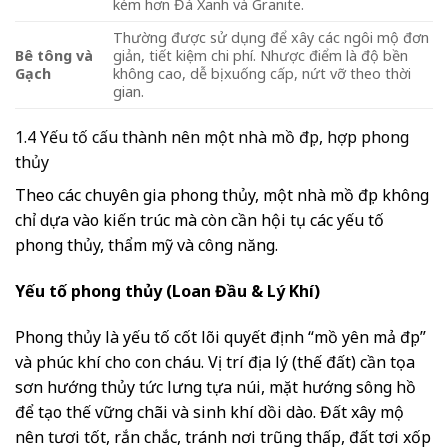
kém hơn Đá Xanh và Granite.
Thường được sử dụng để xây các ngôi mộ đơn
Bê tông và
giản, tiết kiệm chi phí. Nhược điểm là độ bền
Gạch
không cao, dễ bị xuống cấp, nứt vỡ theo thời
gian.
1.4 Yếu tố cấu thành nên một nhà mồ đẹp, hợp phong
thủy
Theo các chuyên gia phong thủy, một nhà mồ đẹp không
chỉ dựa vào kiến trúc mà còn cần hội tụ các yếu tố
phong thủy, thẩm mỹ và công năng.
Yếu tố phong thủy (Loan Đầu & Lý Khí)
Phong thủy là yếu tố cốt lõi quyết định “mồ yên mả đẹp”
và phúc khí cho con cháu. Vị trí địa lý (thế đất) cần tọa
sơn hướng thủy tức lưng tựa núi, mặt hướng sông hồ
để tạo thế vững chãi và sinh khí dồi dào. Đất xây mộ
nên tươi tốt, rắn chắc, tránh nơi trũng thấp, đất tơi xốp