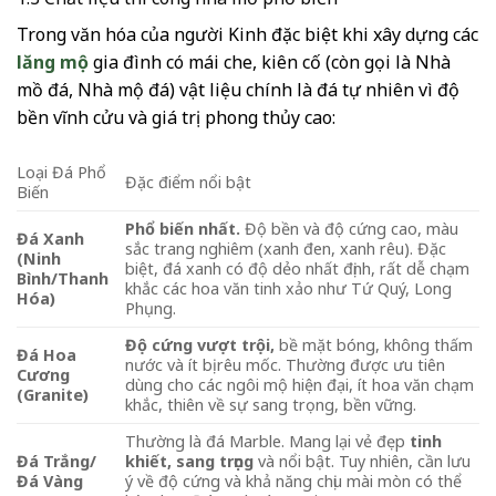
Trong văn hóa của người Kinh đặc biệt khi xây dựng các
lăng mộ
gia đình có mái che, kiên cố (còn gọi là Nhà
mồ đá, Nhà mộ đá) vật liệu chính là đá tự nhiên vì độ
bền vĩnh cửu và giá trị phong thủy cao:
Loại Đá Phổ
Đặc điểm nổi bật
Biến
Phổ biến nhất.
Độ bền và độ cứng cao, màu
Đá Xanh
sắc trang nghiêm (xanh đen, xanh rêu). Đặc
(Ninh
biệt, đá xanh có độ dẻo nhất định, rất dễ chạm
Bình/Thanh
khắc các hoa văn tinh xảo như Tứ Quý, Long
Hóa)
Phụng.
Độ cứng vượt trội,
bề mặt bóng, không thấm
Đá Hoa
nước và ít bị rêu mốc. Thường được ưu tiên
Cương
dùng cho các ngôi mộ hiện đại, ít hoa văn chạm
(Granite)
khắc, thiên về sự sang trọng, bền vững.
Thường là đá Marble. Mang lại vẻ đẹp
tinh
Đá Trắng/
khiết, sang trọng
và nổi bật. Tuy nhiên, cần lưu
Đá Vàng
ý về độ cứng và khả năng chịu mài mòn có thể