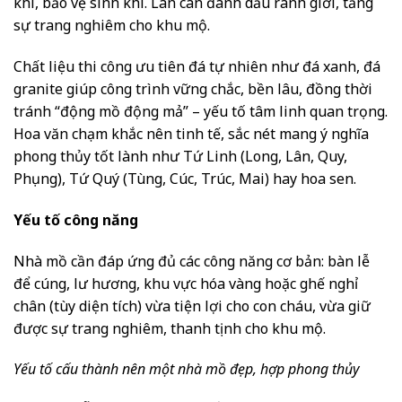
khí, bảo vệ sinh khí. Lan can đánh dấu ranh giới, tăng
sự trang nghiêm cho khu mộ.
Chất liệu thi công ưu tiên đá tự nhiên như đá xanh, đá
granite giúp công trình vững chắc, bền lâu, đồng thời
tránh “động mồ động mả” – yếu tố tâm linh quan trọng.
Hoa văn chạm khắc nên tinh tế, sắc nét mang ý nghĩa
phong thủy tốt lành như Tứ Linh (Long, Lân, Quy,
Phụng), Tứ Quý (Tùng, Cúc, Trúc, Mai) hay hoa sen.
Yếu tố công năng
Nhà mồ cần đáp ứng đủ các công năng cơ bản: bàn lễ
để cúng, lư hương, khu vực hóa vàng hoặc ghế nghỉ
chân (tùy diện tích) vừa tiện lợi cho con cháu, vừa giữ
được sự trang nghiêm, thanh tịnh cho khu mộ.
Yếu tố cấu thành nên một nhà mồ đẹp, hợp phong thủy