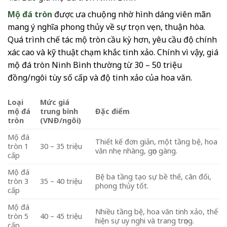
Mộ đá tròn
được ưa chuộng nhờ hình dáng viên mãn
mang ý nghĩa phong thủy về sự trọn vẹn, thuận hòa.
Quá trình chế tác mộ tròn cầu kỳ hơn, yêu cầu độ chính
xác cao và kỹ thuật chạm khắc tinh xảo. Chính vì vậy, giá
mộ đá tròn Ninh Bình thường từ 30 – 50 triệu
đồng/ngôi tùy số cấp và độ tinh xảo của hoa văn.
Loại
Mức giá
mộ đá
trung bình
Đặc điểm
tròn
(VNĐ/ngôi)
Mộ đá
Thiết kế đơn giản, một tầng bệ, hoa
tròn 1
30 – 35 triệu
văn nhẹ nhàng, gọn gàng.
cấp
Mộ đá
Bệ ba tầng tạo sự bề thế, cân đối,
tròn 3
35 – 40 triệu
phong thủy tốt.
cấp
Mộ đá
Nhiều tầng bệ, hoa văn tinh xảo, thể
tròn 5
40 – 45 triệu
hiện sự uy nghi và trang trọng.
cấp