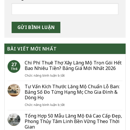
BÀI VIẾT MỚI NHẤT
Chi Phí Thuê Thợ Xây Lăng Mộ Trọn Gói Hết
27
Bao Nhiêu Tiền? Bảng Giá Mới Nhất 2026
Th6
ở
Chức năng bình luận bị tắt
Chi
Phí
Tư Vấn Kích Thước Lăng Mộ Chuẩn Lỗ Ban:
Thuê
Bảng Số Đo Từng Hạng Mục Cho Gia Đình &
Thợ
Dòng Họ
Xây
ở
Chức năng bình luận bị tắt
Lăng
Tư
Mộ
Vấn
Trọn
Tổng Hợp 50 Mẫu Lăng Mộ Đá Cao Cấp Đẹp,
Kích
Gói
Phong Thủy Tâm Linh Bền Vững Theo Thời
Thước
Hết
Gian
Lăng
Bao