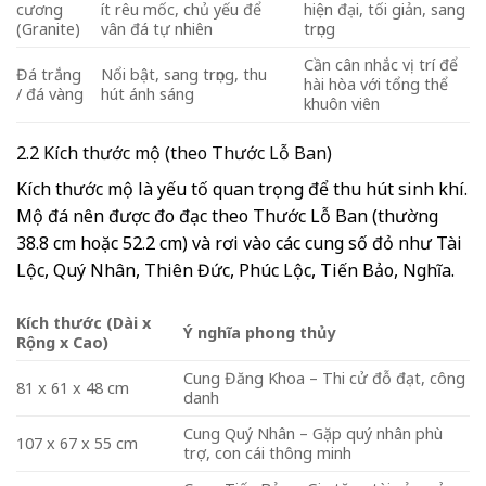
cương
ít rêu mốc, chủ yếu để
hiện đại, tối giản, sang
(Granite)
vân đá tự nhiên
trọng
Cần cân nhắc vị trí để
Đá trắng
Nổi bật, sang trọng, thu
hài hòa với tổng thể
/ đá vàng
hút ánh sáng
khuôn viên
2.2 Kích thước mộ (theo Thước Lỗ Ban)
Kích thước mộ là yếu tố quan trọng để thu hút sinh khí.
Mộ đá nên được đo đạc theo Thước Lỗ Ban (thường
38.8 cm hoặc 52.2 cm) và rơi vào các cung số đỏ như Tài
Lộc, Quý Nhân, Thiên Đức, Phúc Lộc, Tiến Bảo, Nghĩa.
Kích thước (Dài x
Ý nghĩa phong thủy
Rộng x Cao)
Cung Đăng Khoa – Thi cử đỗ đạt, công
81 x 61 x 48 cm
danh
Cung Quý Nhân – Gặp quý nhân phù
107 x 67 x 55 cm
trợ, con cái thông minh