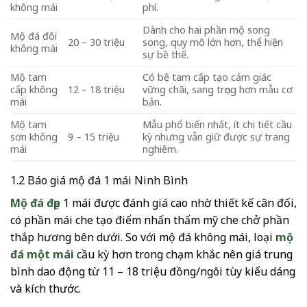
không mái
phí.
Dành cho hai phần mộ song
Mộ đá đôi
20 – 30 triệu
song, quy mô lớn hơn, thể hiện
không mái
sự bề thế.
Mộ tam
Có bệ tam cấp tạo cảm giác
cấp không
12 – 18 triệu
vững chãi, sang trọng hơn mẫu cơ
mái
bản.
Mộ tam
Mẫu phổ biến nhất, ít chi tiết cầu
sơn không
9 – 15 triệu
kỳ nhưng vẫn giữ được sự trang
mái
nghiêm.
1.2 Báo giá mộ đá 1 mái Ninh Bình
Mộ đá đẹp
1 mái được đánh giá cao nhờ thiết kế cân đối,
có phần mái che tạo điểm nhấn thẩm mỹ che chở phần
thắp hương bên dưới. So với mộ đá không mái, loại
mộ
đá một mái
cầu kỳ hơn trong chạm khắc nên giá trung
bình dao động từ 11 – 18 triệu đồng/ngôi tùy kiểu dáng
và kích thước.