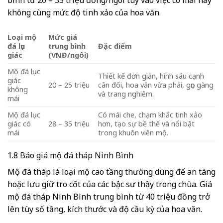
bình từ 20 – 35 triệu đồng/ngôi tùy vào việc có mái hay
không cùng mức độ tinh xảo của hoa văn.
Loại mộ
Mức giá
đá lục
trung bình
Đặc điểm
giác
(VNĐ/ngôi)
Mộ đá lục
Thiết kế đơn giản, hình sáu cạnh
giác
20 – 25 triệu
cân đối, hoa văn vừa phải, gọn gàng
không
và trang nghiêm.
mái
Mộ đá lục
Có mái che, chạm khắc tinh xảo
giác có
28 – 35 triệu
hơn, tạo sự bề thế và nổi bật
mái
trong khuôn viên mộ.
1.8 Báo giá mộ đá tháp Ninh Bình
Mộ đá tháp là loại mộ cao tầng thường dùng để an táng
hoặc lưu giữ tro cốt của các bậc sư thầy trong chùa. Giá
mộ đá tháp Ninh Bình trung bình từ 40 triệu đồng trở
lên tùy số tầng, kích thước và độ cầu kỳ của hoa văn.