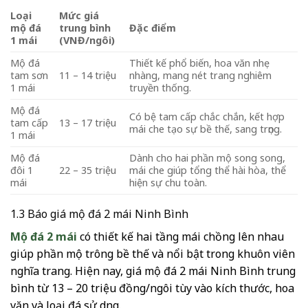
Loại
Mức giá
mộ đá
trung bình
Đặc điểm
1 mái
(VNĐ/ngôi)
Mộ đá
Thiết kế phổ biến, hoa văn nhẹ
tam sơn
11 – 14 triệu
nhàng, mang nét trang nghiêm
1 mái
truyền thống.
Mộ đá
Có bệ tam cấp chắc chắn, kết hợp
tam cấp
13 – 17 triệu
mái che tạo sự bề thế, sang trọng.
1 mái
Mộ đá
Dành cho hai phần mộ song song,
đôi 1
22 – 35 triệu
mái che giúp tổng thể hài hòa, thể
mái
hiện sự chu toàn.
1.3 Báo giá mộ đá 2 mái Ninh Bình
Mộ đá 2 mái
có thiết kế hai tầng mái chồng lên nhau
giúp phần mộ trông bề thế và nổi bật trong khuôn viên
nghĩa trang. Hiện nay, giá mộ đá 2 mái Ninh Bình trung
bình từ 13 – 20 triệu đồng/ngôi tùy vào kích thước, hoa
văn và loại đá sử dụng.