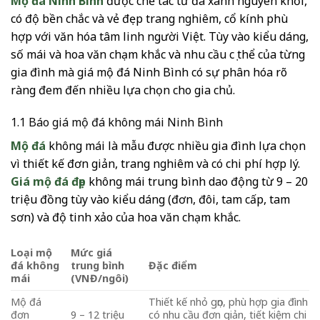
Mộ đá Ninh Bình
được chế tác từ đá xanh nguyên khối,
có độ bền chắc và vẻ đẹp trang nghiêm, cổ kính phù
hợp với văn hóa tâm linh người Việt. Tùy vào kiểu dáng,
số mái và hoa văn chạm khắc và nhu cầu cụ thể của từng
gia đình mà giá mộ đá Ninh Bình có sự phân hóa rõ
ràng đem đến nhiều lựa chọn cho gia chủ.
1.1 Báo giá mộ đá không mái Ninh Bình
Mộ đá
không mái là mẫu được nhiều gia đình lựa chọn
vì thiết kế đơn giản, trang nghiêm và có chi phí hợp lý.
Giá mộ đá đẹp
không mái trung bình dao động từ 9 – 20
triệu đồng tùy vào kiểu dáng (đơn, đôi, tam cấp, tam
sơn) và độ tinh xảo của hoa văn chạm khắc.
Loại mộ
Mức giá
đá không
trung bình
Đặc điểm
mái
(VNĐ/ngôi)
Mộ đá
Thiết kế nhỏ gọn, phù hợp gia đình
đơn
9 – 12 triệu
có nhu cầu đơn giản, tiết kiệm chi