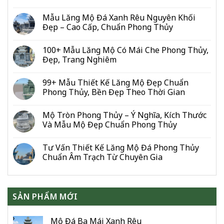
Mộ
Nhiêu
Chuẩn
Mẫu Lăng Mộ Đá Xanh Rêu Nguyên Khối
Tiền?
Lỗ
Bảng
Đẹp – Cao Cấp, Chuẩn Phong Thủy
Ban:
Giá
Bảng
Mới
100+ Mẫu Lăng Mộ Có Mái Che Phong Thủy,
Số
Nhất
Đẹp, Trang Nghiêm
Đo
2026
Từng
Hạng
99+ Mẫu Thiết Kế Lăng Mộ Đẹp Chuẩn
Mục
Phong Thủy, Bền Đẹp Theo Thời Gian
Cho
Gia
Đình
Mộ Tròn Phong Thủy – Ý Nghĩa, Kích Thước
&
Và Mẫu Mộ Đẹp Chuẩn Phong Thủy
Dòng
Họ
Tư Vấn Thiết Kế Lăng Mộ Đá Phong Thủy
Chuẩn Âm Trạch Từ Chuyên Gia
SẢN PHẨM MỚI
Mộ Đá Ba Mái Xanh Rêu