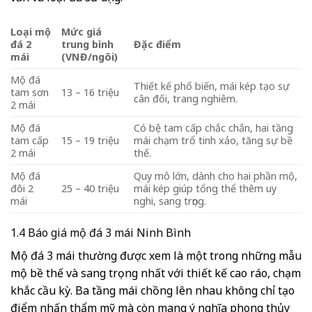
Loại mộ
Mức giá
đá 2
trung bình
Đặc điểm
mái
(VNĐ/ngôi)
Mộ đá
Thiết kế phổ biến, mái kép tạo sự
tam sơn
13 – 16 triệu
cân đối, trang nghiêm.
2 mái
Mộ đá
Có bệ tam cấp chắc chắn, hai tầng
tam cấp
15 – 19 triệu
mái chạm trổ tinh xảo, tăng sự bề
2 mái
thế.
Mộ đá
Quy mô lớn, dành cho hai phần mộ,
đôi 2
25 – 40 triệu
mái kép giúp tổng thể thêm uy
mái
nghi, sang trọng.
1.4 Báo giá mộ đá 3 mái Ninh Bình
Mộ đá 3 mái thường được xem là một trong những mẫu
mộ bề thế và sang trọng nhất với thiết kế cao ráo, chạm
khắc cầu kỳ. Ba tầng mái chồng lên nhau không chỉ tạo
điểm nhấn thẩm mỹ mà còn mang ý nghĩa phong thủy