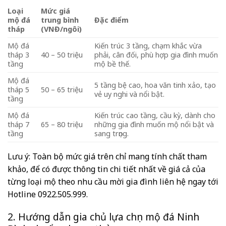
Loại
Mức giá
mộ đá
trung bình
Đặc điểm
tháp
(VNĐ/ngôi)
Mộ đá
Kiến trúc 3 tầng, chạm khắc vừa
tháp 3
40 – 50 triệu
phải, cân đối, phù hợp gia đình muốn
tầng
mộ bề thế.
Mộ đá
5 tầng bệ cao, hoa văn tinh xảo, tạo
tháp 5
50 – 65 triệu
vẻ uy nghi và nổi bật.
tầng
Mộ đá
Kiến trúc cao tầng, cầu kỳ, dành cho
tháp 7
65 – 80 triệu
những gia đình muốn mộ nổi bật và
tầng
sang trọng.
Lưu ý: Toàn bộ mức giá trên chỉ mang tính chất tham
khảo, để có được thông tin chi tiết nhất về giá cả của
từng loại mộ theo nhu cầu mời gia đình liên hệ ngay tới
Hotline 0922.505.999.
2. Hướng dẫn gia chủ lựa chọn mộ đá Ninh