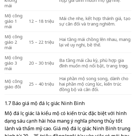
không
hợp gia đình muốn mộ gọn nhẹ.
mái
Mộ công
Mái che nhẹ, kết hợp thánh giá, tạo
giáo 1
12 – 18 triệu
sự cân đối và trang nghiêm.
mái
Mộ công
Hai tầng mái chồng lên nhau, mang
giáo 2
15 – 22 triệu
lại vẻ uy nghi, bề thế.
mái
Mộ công
Ba tầng mái cầu kỳ, phù hợp gia
giáo 3
20 – 30 triệu
đình muốn mộ nổi bật, trang trọng.
mái
Hai phần mộ song song, dành cho
Mộ công
25 – 40 triệu
hai phần mộ cùng lúc, kiến trúc
giáo đôi
đồng bộ và cân đối.
1.7 Báo giá mộ đá lục giác Ninh Bình
Mộ đá lục giác là kiểu mộ có kiến trúc đặc biệt với hình
dạng sáu cạnh hài hòa mang ý nghĩa phong thủy tốt
lành và thẩm mỹ cao. Giá mộ đá lục giác Ninh Bình trung