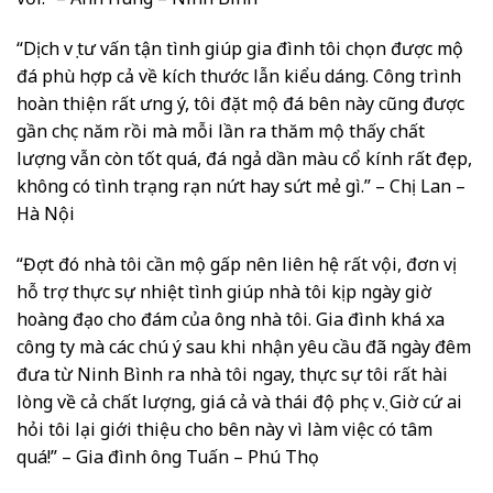
“Dịch vụ tư vấn tận tình giúp gia đình tôi chọn được mộ
đá phù hợp cả về kích thước lẫn kiểu dáng. Công trình
hoàn thiện rất ưng ý, tôi đặt mộ đá bên này cũng được
gần chục năm rồi mà mỗi lần ra thăm mộ thấy chất
lượng vẫn còn tốt quá, đá ngả dần màu cổ kính rất đẹp,
không có tình trạng rạn nứt hay sứt mẻ gì.” – Chị Lan –
Hà Nội
“Đợt đó nhà tôi cần mộ gấp nên liên hệ rất vội, đơn vị
hỗ trợ thực sự nhiệt tình giúp nhà tôi kịp ngày giờ
hoàng đạo cho đám của ông nhà tôi. Gia đình khá xa
công ty mà các chú ý sau khi nhận yêu cầu đã ngày đêm
đưa từ Ninh Bình ra nhà tôi ngay, thực sự tôi rất hài
lòng về cả chất lượng, giá cả và thái độ phục vụ. Giờ cứ ai
hỏi tôi lại giới thiệu cho bên này vì làm việc có tâm
quá!” – Gia đình ông Tuấn – Phú Thọ