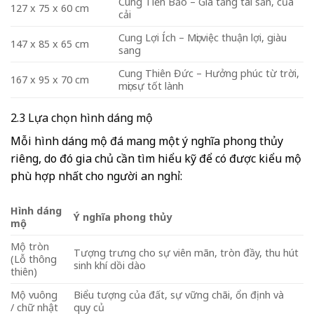
Cung Tiến Bảo – Gia tăng tài sản, của
127 x 75 x 60 cm
cải
Cung Lợi Ích – Mọi việc thuận lợi, giàu
147 x 85 x 65 cm
sang
Cung Thiên Đức – Hưởng phúc từ trời,
167 x 95 x 70 cm
mọi sự tốt lành
2.3 Lựa chọn hình dáng mộ
Mỗi hình dáng mộ đá mang một ý nghĩa phong thủy
riêng, do đó gia chủ cần tìm hiểu kỹ để có được kiểu mộ
phù hợp nhất cho người an nghỉ:
Hình dáng
Ý nghĩa phong thủy
mộ
Mộ tròn
Tượng trưng cho sự viên mãn, tròn đầy, thu hút
(Lỗ thông
sinh khí dồi dào
thiên)
Mộ vuông
Biểu tượng của đất, sự vững chãi, ổn định và
/ chữ nhật
quy củ