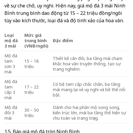
về sự che chở, uy nghi. Hiện nay, giá mộ đá 3 mái Ninh
Bình trung bình dao động từ 15 – 22 triệu đồng/ngôi
tùy vào kích thước, loại đá và độ tinh xảo của hoa văn.
Loại
Mức giá
mộ đá
trung bình
Đặc điểm
3 mái
(VNĐ/ngôi)
Mộ đá
Thiết kế cân đối, ba tầng mái chạm
tam
15 – 18
khắc hoa văn truyền thống, tạo sự
sơn 3
triệu
trang nghiêm.
mái
Mộ đá
Có bệ tam cấp chắc chắn, ba tầng
tam
17 – 22
mái mang lại vẻ uy nghi và bề thế nổi
cấp 3
triệu
bật.
mái
Mộ đá
Dành cho hai phần mộ song song,
30 – 50
đôi 3
kiến trúc lớn, mái ba tầng thể hiện sự
triệu
mái
chu toàn và trang trọng.
1.5. Báo giá mộ đá tròn Ninh Bình