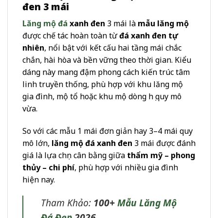
đen 3 mái
Lăng mộ đá
xanh đen
3 mái là
mẫu lăng mộ
được chế tác hoàn toàn từ
đá xanh đen tự
nhiên
, nổi bật với kết cấu hai tầng mái chắc
chắn, hài hòa và bền vững theo thời gian. Kiểu
dáng này mang đậm phong cách kiến trúc tâm
linh truyền thống, phù hợp với khu lăng mộ
gia đình, mộ tổ hoặc khu mộ dòng họ quy mô
vừa.
So với các mẫu 1 mái đơn giản hay 3–4 mái quy
mô lớn,
lăng mộ đá xanh đen
3 mái được đánh
giá là lựa chọn cân bằng giữa
thẩm mỹ – phong
thủy – chi phí
, phù hợp với nhiều gia đình
hiện nay.
Tham Khảo:
100+
Mẫu Lăn
g
Mộ
Đá Đẹp
2026