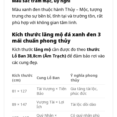
Màu sắc trầm mặc, uy nghi
Màu xanh đen thuộc hành Thủy – Mộc, tượng
trưng cho sự bền bỉ, tĩnh tại và trường tồn, rất
phù hợp với không gian tâm linh.
Kích thước lăng mộ đá xanh đen 3
mái chuẩn phong thủy
Kích thước
lăng mộ
cần được đo theo
thước
Lỗ Ban 38,8cm (Âm Trạch)
để đảm bảo rơi vào
các cung đẹp.
Kích thước
Ý nghĩa phong
Cung Lỗ Ban
(cm)
thủy
Tài Vượng × Tiến
Gia tăng tài lộc,
81 × 127
Bảo
phúc đức
Vượng Tài × Lợi
89 × 147
Tài lộc dồi dào
Ích
Quý Nhân ×
Có quý nhân phù