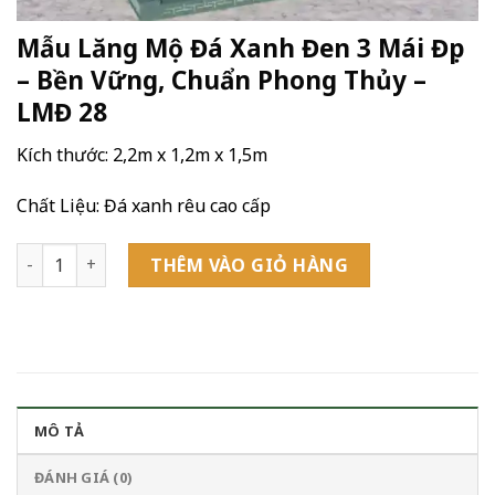
Mẫu Lăng Mộ Đá Xanh Đen 3 Mái Đẹp
– Bền Vững, Chuẩn Phong Thủy –
LMĐ 28
Kích thước: 2,2m x 1,2m x 1,5m
Chất Liệu: Đá xanh rêu cao cấp
Mẫu Lăng Mộ Đá Xanh Đen 3 Mái Đẹp – Bền Vững, Chuẩn Pho
THÊM VÀO GIỎ HÀNG
MÔ TẢ
ĐÁNH GIÁ (0)