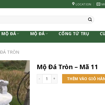
LOCATION
M
 MỘ ĐÁ
MỘ ĐÁ
CỔNG TỨ TRỤ
C
ĐÁ TRÒN
Mộ Đá Tròn – Mã 11
Mộ Đá Tròn - Mã 11 số lượng
THÊM VÀO GIỎ HÀ