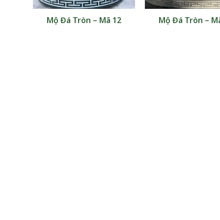
 10
Mộ Đá Tròn – Mã 12
Mộ Đá Tròn – M