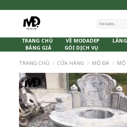
Skip
to
content
Tìm
kiếm:
TRANG CHỦ
VỀ MODADEP
LĂNG
BẢNG GIÁ
GÓI DỊCH VỤ
TRANG CHỦ
/
CỬA HÀNG
/
MỘ ĐÁ
/
MỘ 