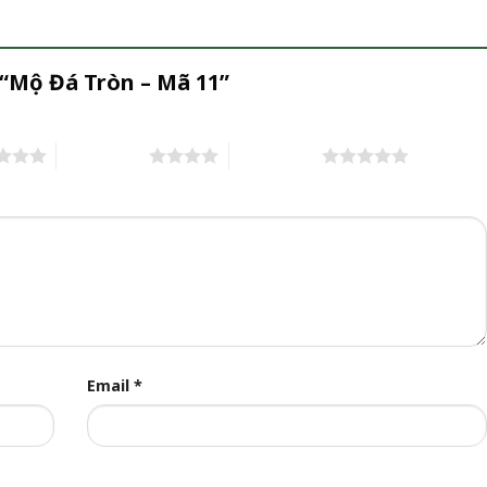
 “Mộ Đá Tròn – Mã 11”
4 trên 5 sao
5 trên 5 sao
Email
*