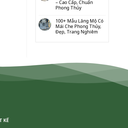
– Cao Cấp, Chuẩn
Đo
Phong Thủy
Từng
Hạng
Mục
100+ Mẫu Lăng Mộ Có
Cho
Mái Che Phong Thủy,
Gia
Đẹp, Trang Nghiêm
Đình
&
Dòng
Họ
T KẾ