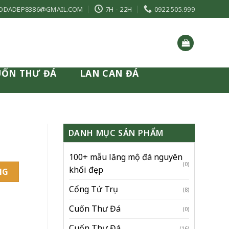
ODADEP8386@GMAIL.COM
7H - 22H
0922.505.999
UỐN THƯ ĐÁ
LAN CAN ĐÁ
DANH MỤC SẢN PHẨM
100+ mẫu lăng mộ đá nguyên
(0)
khối đẹp
NG
Cổng Tứ Trụ
(8)
Cuốn Thư Đá
(0)
Cuốn Thư Đá
(16)