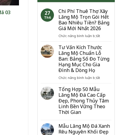
Chi Phí Thuê Thợ Xây
Mã 03
27
Lăng Mộ Trọn Gói Hết
Th6
Bao Nhiêu Tiền? Bảng
Giá Mới Nhất 2026
ở
Chức năng bình luận bị tắt
Chi
Phí
Tư Vấn Kích Thước
Thuê
Lăng Mộ Chuẩn Lỗ
Thợ
Ban: Bảng Số Đo Từng
Xây
Hạng Mục Cho Gia
Lăng
Đình & Dòng Họ
Mộ
Trọn
ở
Chức năng bình luận bị tắt
Gói
Tư
Hết
Vấn
Tổng Hợp 50 Mẫu
Bao
Kích
Lăng Mộ Đá Cao Cấp
Nhiêu
Thước
Đẹp, Phong Thủy Tâm
Tiền?
Lăng
Linh Bền Vững Theo
Bảng
Mộ
Thời Gian
Giá
Chuẩn
Mới
Lỗ
Nhất
Ban:
Mẫu Lăng Mộ Đá Xanh
2026
Bảng
Rêu Nguyên Khối Đẹp
Số