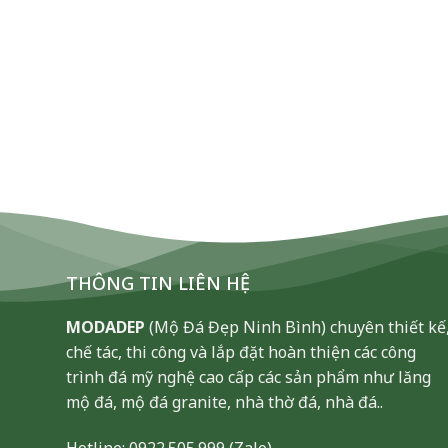
THÔNG TIN LIÊN HỆ
MODADEP
(Mộ Đá Đẹp Ninh Bình) chuyên thiết kế
chế tác, thi công và lắp đặt hoàn thiện các công
trình đá mỹ nghệ cao cấp các sản phẩm như lăng
mộ đá, mộ đá granite, nhà thờ đá, nhà đá..
Hotline:
0922.505.999
(Zalo)