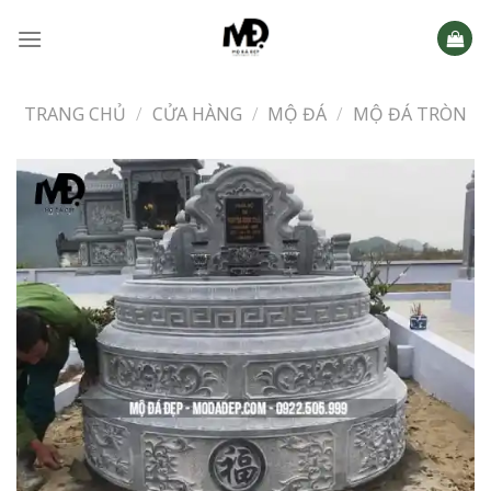
Skip
to
content
TRANG CHỦ
/
CỬA HÀNG
/
MỘ ĐÁ
/
MỘ ĐÁ TRÒN