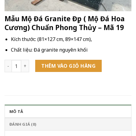
Mẫu Mộ Đá Granite Đẹp ( Mộ Đá Hoa
Cương) Chuẩn Phong Thủy – Mã 19
Kích thước:
(81×127 cm, 89×147 cm),
Chất liệu: Đá granite nguyên khối
Mẫu Mộ Đá Granite Đẹp ( Mộ Đá Hoa Cương) Chuẩn Phong Th
THÊM VÀO GIỎ HÀNG
MÔ TẢ
ĐÁNH GIÁ (0)