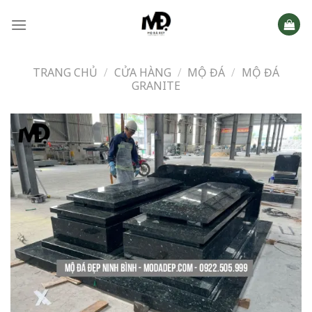
Skip
to
content
TRANG CHỦ
/
CỬA HÀNG
/
MỘ ĐÁ
/
MỘ ĐÁ
GRANITE