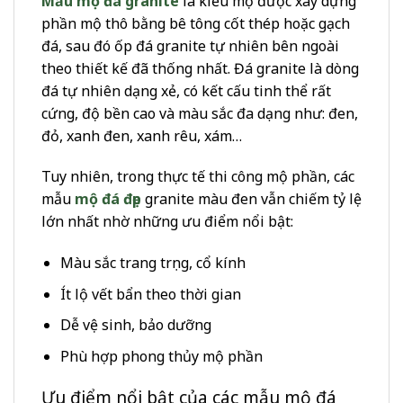
Mẫu mộ đá granite
là kiểu mộ được xây dựng
phần mộ thô bằng bê tông cốt thép hoặc gạch
đá, sau đó ốp đá granite tự nhiên bên ngoài
theo thiết kế đã thống nhất. Đá granite là dòng
đá tự nhiên dạng xẻ, có kết cấu tinh thể rất
cứng, độ bền cao và màu sắc đa dạng như: đen,
đỏ, xanh đen, xanh rêu, xám…
Tuy nhiên, trong thực tế thi công mộ phần, các
mẫu
mộ đá đẹp
granite màu đen vẫn chiếm tỷ lệ
lớn nhất nhờ những ưu điểm nổi bật:
Màu sắc trang trọng, cổ kính
Ít lộ vết bẩn theo thời gian
Dễ vệ sinh, bảo dưỡng
Phù hợp phong thủy mộ phần
Ưu điểm nổi bật của các mẫu mộ đá