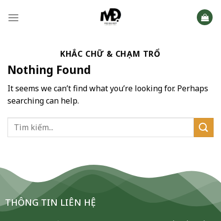
Skip
to
content
KHẮC CHỮ & CHẠM TRỔ
Nothing Found
It seems we can’t find what you’re looking for. Perhaps
searching can help.
THÔNG TIN LIÊN HỆ