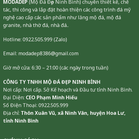
MODADEP
(Mộ Đá Đẹp Ninh Bình) chuyên thiết kế, chế
tác, thi công và lắp đặt hoàn thiện các công trình đá mỹ
nghệ cao cấp các sản phẩm như lăng mộ đá, mộ đá
granite, nhà thờ đá, nhà đá..
Hotline:
0922.505.999
(Zalo)
Email: modadep8386@gmail.com
Giờ mở cửa: 6:30 – 21:00 (các ngày trong tuần)
CÔNG TY TNHH MỘ ĐÁ ĐẸP NINH BÌNH
Nơi cấp: Nơi cấp. Sở Kế hoạch và Đầu tư tỉnh Ninh Bình.
Đại Diện:
CEO Phạm Minh Hiếu
Số Điện Thoại: 0922.505.999
Địa chỉ:
Thôn Xuân Vũ, xã Ninh Vân, huyện Hoa Lư,
tỉnh Ninh Bình