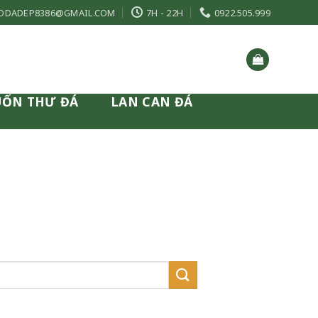
ODADEP8386@GMAIL.COM
7H - 22H
0922.505.999
UỐN THƯ ĐÁ
LAN CAN ĐÁ