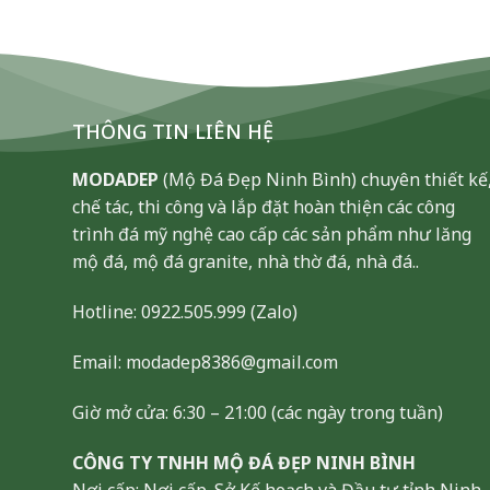
THÔNG TIN LIÊN HỆ
MODADEP
(Mộ Đá Đẹp Ninh Bình) chuyên thiết kế
chế tác, thi công và lắp đặt hoàn thiện các công
trình đá mỹ nghệ cao cấp các sản phẩm như lăng
mộ đá, mộ đá granite, nhà thờ đá, nhà đá..
Hotline:
0922.505.999
(Zalo)
Email: modadep8386@gmail.com
Giờ mở cửa: 6:30 – 21:00 (các ngày trong tuần)
CÔNG TY TNHH MỘ ĐÁ ĐẸP NINH BÌNH
Nơi cấp: Nơi cấp. Sở Kế hoạch và Đầu tư tỉnh Ninh