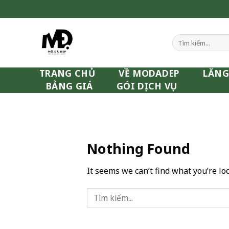
Skip
to
content
Tìm
kiếm:
TRANG CHỦ
VỀ MODADEP
LĂNG
BẢNG GIÁ
GÓI DỊCH VỤ
Nothing Found
It seems we can’t find what you’re lo