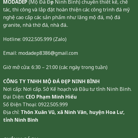
MODADEP
(Mộ Đá Đẹp Ninh Bình) chuyên thiết kế, chế
tác, thi công và lắp đặt hoàn thiện các công trình đá mỹ
nghệ cao cấp các sản phẩm như lăng mộ đá, mộ đá
granite, nhà thờ đá, nhà đá..
Hotline:
0922.505.999
(Zalo)
Email: modadep8386@gmail.com
Giờ mở cửa: 6:30 – 21:00 (các ngày trong tuần)
CÔNG TY TNHH MỘ ĐÁ ĐẸP NINH BÌNH
Nơi cấp: Nơi cấp. Sở Kế hoạch và Đầu tư tỉnh Ninh Bình.
Đại Diện:
CEO Phạm Minh Hiếu
Số Điện Thoại: 0922.505.999
Địa chỉ:
Thôn Xuân Vũ, xã Ninh Vân, huyện Hoa Lư,
tỉnh Ninh Bình