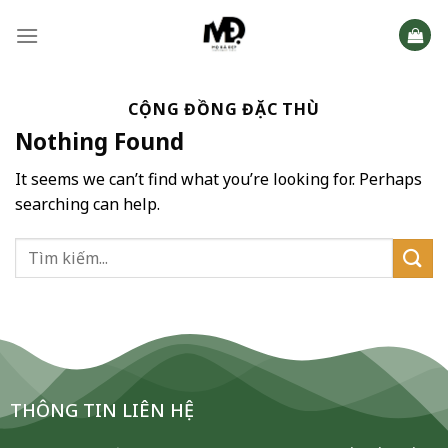
Skip
to
content
CỘNG ĐỒNG ĐẶC THÙ
Nothing Found
It seems we can’t find what you’re looking for. Perhaps
searching can help.
THÔNG TIN LIÊN HỆ