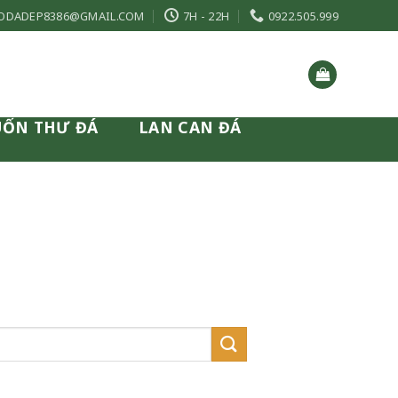
ODADEP8386@GMAIL.COM
7H - 22H
0922.505.999
UỐN THƯ ĐÁ
LAN CAN ĐÁ