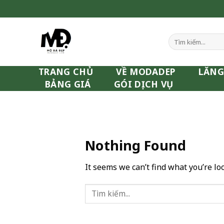
Skip
to
content
Tìm
kiếm:
TRANG CHỦ
VỀ MODADEP
LĂNG
BẢNG GIÁ
GÓI DỊCH VỤ
Nothing Found
It seems we can’t find what you’re lo