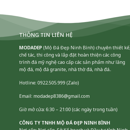
THÔNG TIN LIÊN HỆ
MODADEP
(Mộ Đá Đẹp Ninh Bình) chuyên thiết kế
chế tác, thi công và lắp đặt hoàn thiện các công
trình đá mỹ nghệ cao cấp các sản phẩm như lăng
mộ đá, mộ đá granite, nhà thờ đá, nhà đá..
Hotline:
0922.505.999
(Zalo)
Email: modadep8386@gmail.com
Giờ mở cửa: 6:30 – 21:00 (các ngày trong tuần)
CÔNG TY TNHH MỘ ĐÁ ĐẸP NINH BÌNH
Nơi cấp: Nơi cấp. Sở Kế hoạch và Đầu tư tỉnh Ninh