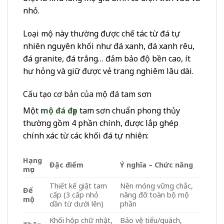
nhỏ.
Loại mộ này thường được chế tác từ
đá tự
nhiên nguyên khối
như đá xanh, đá xanh rêu,
đá granite, đá trắng… đảm bảo độ bền cao, ít
hư hỏng và giữ được vẻ trang nghiêm lâu dài.
Cấu tạo cơ bản của mộ đá tam sơn
Một
mộ đá đẹp
tam sơn chuẩn phong thủy
thường gồm 4 phần chính, được lắp ghép
chính xác từ các khối đá tự nhiên:
Hạng
Đặc điểm
Ý nghĩa – Chức năng
mục
Thiết kế giật tam
Nền móng vững chắc,
Đế
cấp (3 cấp nhỏ
nâng đỡ toàn bộ mộ
mộ
dần từ dưới lên)
phần
Khối hộp chữ nhật,
Bảo vệ tiểu/quách,