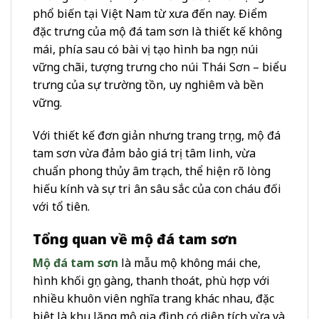
phổ biến tại Việt Nam từ xưa đến nay. Điểm
đặc trưng của mộ đá tam sơn là
thiết kế không
mái
, phía sau có
bài vị tạo hình ba ngọn núi
vững chãi
, tượng trưng cho
núi Thái Sơn
– biểu
trưng của sự trường tồn, uy nghiêm và bền
vững.
Với thiết kế đơn giản nhưng trang trọng,
mộ đá
tam sơn
vừa đảm bảo giá trị tâm linh, vừa
chuẩn phong thủy âm trạch, thể hiện rõ lòng
hiếu kính và sự tri ân sâu sắc của con cháu đối
với tổ tiên.
Tổng quan về mộ đá tam sơn
Mộ đá tam sơn
là mẫu mộ
không mái che
,
hình khối gọn gàng, thanh thoát, phù hợp với
nhiều khuôn viên nghĩa trang khác nhau, đặc
biệt là
khu lăng mộ gia đình có diện tích vừa và