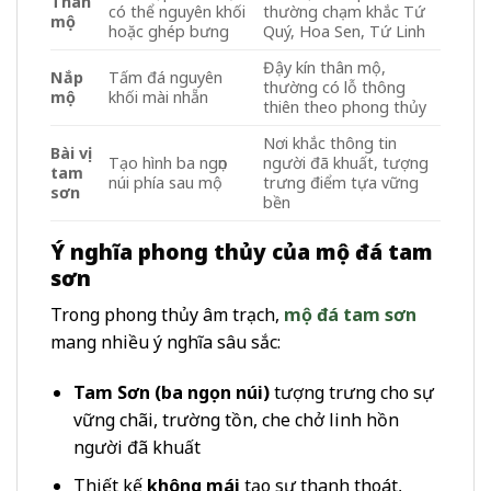
Thân
có thể nguyên khối
thường chạm khắc Tứ
mộ
hoặc ghép bưng
Quý, Hoa Sen, Tứ Linh
Đậy kín thân mộ,
Nắp
Tấm đá nguyên
thường có lỗ thông
mộ
khối mài nhẵn
thiên theo phong thủy
Nơi khắc thông tin
Bài vị
Tạo hình ba ngọn
người đã khuất, tượng
tam
núi phía sau mộ
trưng điểm tựa vững
sơn
bền
Ý nghĩa phong thủy của mộ đá tam
sơn
Trong phong thủy âm trạch,
mộ đá tam sơn
mang nhiều ý nghĩa sâu sắc:
Tam Sơn (ba ngọn núi)
tượng trưng cho sự
vững chãi, trường tồn, che chở linh hồn
người đã khuất
Thiết kế
không mái
tạo sự thanh thoát,