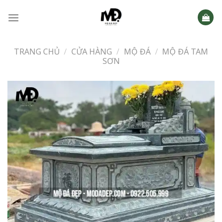
Skip
to
content
TRANG CHỦ
/
CỬA HÀNG
/
MỘ ĐÁ
/
MỘ ĐÁ TAM
SƠN