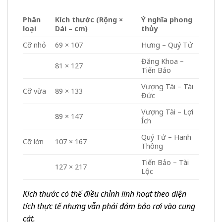
Phân
Kích thước (Rộng ×
Ý nghĩa phong
loại
Dài – cm)
thủy
Cỡ nhỏ
69 × 107
Hưng – Quý Tử
Đăng Khoa –
81 × 127
Tiến Bảo
Vượng Tài – Tài
Cỡ vừa
89 × 133
Đức
Vượng Tài – Lợi
89 × 147
Ích
Quý Tử – Hanh
Cỡ lớn
107 × 167
Thông
Tiến Bảo – Tài
127 × 217
Lộc
Kích thước có thể điều chỉnh linh hoạt theo diện
tích thực tế nhưng vẫn phải đảm bảo rơi vào cung
cát.