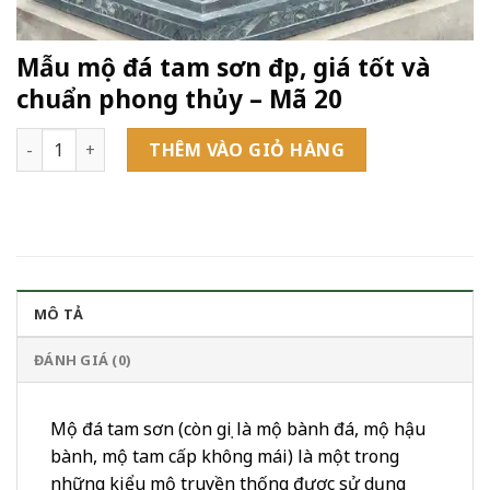
Mẫu mộ đá tam sơn đẹp, giá tốt và
chuẩn phong thủy – Mã 20
Mẫu mộ đá tam sơn đẹp, giá tốt và chuẩn phong thủy - Mã 
THÊM VÀO GIỎ HÀNG
MÔ TẢ
ĐÁNH GIÁ (0)
Mộ đá tam sơn
(còn gọi là mộ bành đá, mộ hậu
bành, mộ tam cấp không mái) là một trong
những kiểu mộ truyền thống được sử dụng