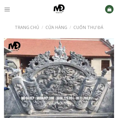
Skip
to
content
TRANG CHỦ
/
CỬA HÀNG
/
CUỐN THƯ ĐÁ