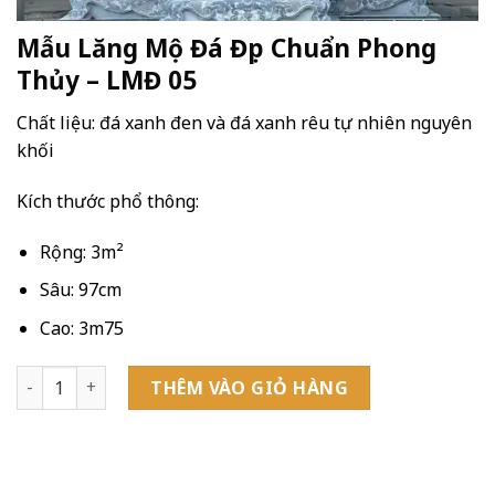
Mẫu Lăng Mộ Đá Đẹp Chuẩn Phong
Thủy – LMĐ 05
Chất liệu: đá xanh đen và đá xanh rêu tự nhiên nguyên
khối
Kích thước phổ thông:
Rộng: 3m²
Sâu: 97cm
Cao: 3m75
Mẫu Lăng Mộ Đá Đẹp Chuẩn Phong Thủy - LMĐ 05 số lượng
THÊM VÀO GIỎ HÀNG