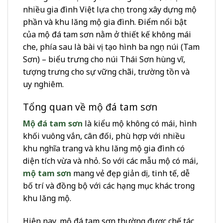
nhiều gia đình Việt lựa chọn trong xây dựng mộ
phần và khu lăng mộ gia đình. Điểm nổi bật
của mộ đá tam sơn nằm ở thiết kế không mái
che, phía sau là bài vị tạo hình ba ngọn núi (Tam
Sơn) – biểu trưng cho núi Thái Sơn hùng vĩ,
tượng trưng cho sự vững chãi, trường tồn và
uy nghiêm.
Tổng quan về mộ đá tam sơn
Mộ đá tam sơn
là kiểu mộ không có mái, hình
khối vuông vắn, cân đối, phù hợp với nhiều
khu nghĩa trang và khu lăng mộ gia đình có
diện tích vừa và nhỏ. So với các mẫu mộ có mái,
mộ tam sơn
mang vẻ đẹp giản dị, tinh tế, dễ
bố trí và đồng bộ với các hạng mục khác trong
khu lăng mộ.
Hiện nay, mộ đá tam sơn thường được chế tác