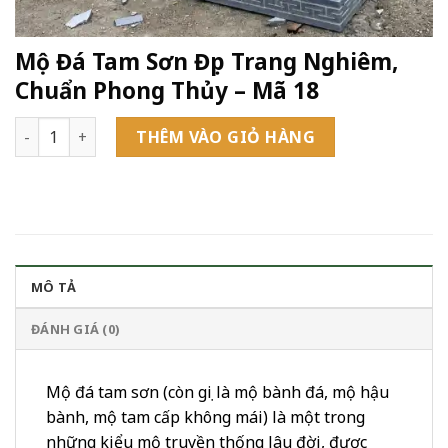
Mộ Đá Tam Sơn Đẹp Trang Nghiêm,
Chuẩn Phong Thủy – Mã 18
Mộ Đá Tam Sơn Đẹp Trang Nghiêm, Chuẩn Phong Thủy - Mã 1
THÊM VÀO GIỎ HÀNG
MÔ TẢ
ĐÁNH GIÁ (0)
Mộ đá tam sơn (còn gọi là mộ bành đá, mộ hậu
bành, mộ tam cấp không mái) là một trong
những kiểu mộ truyền thống lâu đời, được